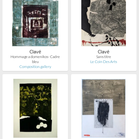
Clavé
Clavé
Hommage a domenikos- Cadre
Sans titre
bleu
Le Coin Des Arts
Composition.gallery