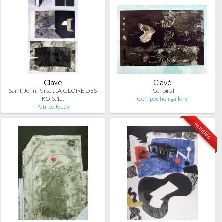
Clavé
Clavé
Saint-John Perse : LA GLOIRE DES
Pochoirs I
ROIS. 1…
Composition.gallery
Patrice Jeudy
vendido