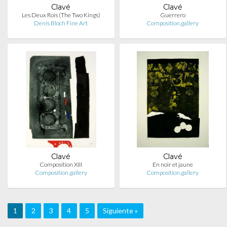
Clavé
Clavé
Les Deux Rois (The Two Kings)
Guerrero
Denis Bloch Fine Art
Composition.gallery
Clavé
Clavé
Composition XIII
En noir et jaune
Composition.gallery
Composition.gallery
1
2
3
4
5
Siguiente »