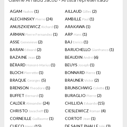
Galerie Arnaud Jacob - Artista representado
AGAM
(1)
AILLAUD
(2)
Yaakov
Gilles
ALECHINSKY
(24)
AMBILLE
(1)
Pierre
Paul
ANUSZKIEWICZ
(1)
ARAKAWA
(1)
Richard
ARMAN
(1)
ARP
(1)
Pierre Fernandez
Hans
ASSE
(2)
BAJ
(1)
Genevieve
Enrico
BARAN
(2)
BARUCHELLO
(1)
Edward
Gianfranco
BAZAINE
(2)
BEAUDIN
(6)
Jean
André
BÉRARD
(1)
BEUYS
(1)
Honoré-Marius
Joseph
BLOCH
(1)
BONNARD
(1)
Pierrette
Pierre
BRAQUE
(5)
BRAUNER
(2)
Georges
Victor
BRENSON
(1)
BRUNSCHWIG
(1)
Theodore
Colette
BUFFET
(1)
BURAGLIO
(2)
Bernard
Pierre
CALDER
(24)
CHILLIDA
(15)
Alexander
Eduardo
CHRISTO
(1)
CIESLEWICZ
(4)
Javacheff
Roman
CORNEILLE
(1)
CORTOT
(1)
Guillaume
Jean
CUECO
(15)
DE SAINT PHALLE
(3)
Henri
Niki