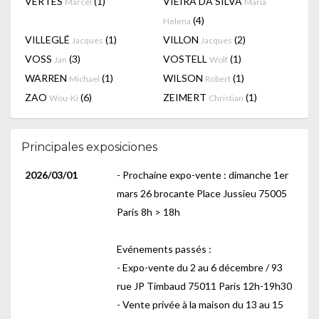
VERTES
(1)
VIEIRA DA SILVA
Marcel
Maria
(4)
Helena
VILLEGLÉ
(1)
VILLON
(2)
Jacques
Jacques
VOSS
(3)
VOSTELL
(1)
Jan
Wolf
WARREN
(1)
WILSON
(1)
Michael
Robert
ZAO
(6)
ZEIMERT
(1)
Wou-Ki
Christian
Principales exposiciones
2026/03/01
- Prochaine expo-vente : dimanche 1er
mars 26 brocante Place Jussieu 75005
Paris 8h > 18h
Evénements passés :
- Expo-vente du 2 au 6 décembre / 93
rue JP Timbaud 75011 Paris 12h-19h30
- Vente privée à la maison du 13 au 15