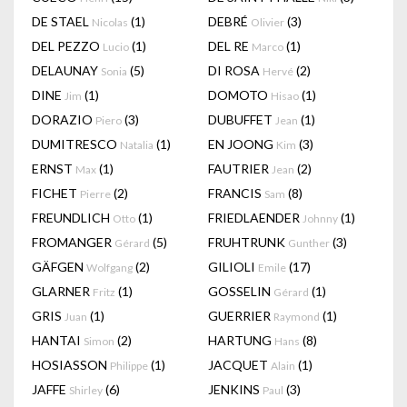
DE STAEL
(1)
DEBRÉ
(3)
Nicolas
Olivier
DEL PEZZO
(1)
DEL RE
(1)
Lucio
Marco
DELAUNAY
(5)
DI ROSA
(2)
Sonia
Hervé
DINE
(1)
DOMOTO
(1)
Jim
Hisao
DORAZIO
(3)
DUBUFFET
(1)
Piero
Jean
DUMITRESCO
(1)
EN JOONG
(3)
Natalia
Kim
ERNST
(1)
FAUTRIER
(2)
Max
Jean
FICHET
(2)
FRANCIS
(8)
Pierre
Sam
FREUNDLICH
(1)
FRIEDLAENDER
(1)
Otto
Johnny
FROMANGER
(5)
FRUHTRUNK
(3)
Gérard
Gunther
GÄFGEN
(2)
GILIOLI
(17)
Wolfgang
Emile
GLARNER
(1)
GOSSELIN
(1)
Fritz
Gérard
GRIS
(1)
GUERRIER
(1)
Juan
Raymond
HANTAI
(2)
HARTUNG
(8)
Simon
Hans
HOSIASSON
(1)
JACQUET
(1)
Philippe
Alain
JAFFE
(6)
JENKINS
(3)
Shirley
Paul