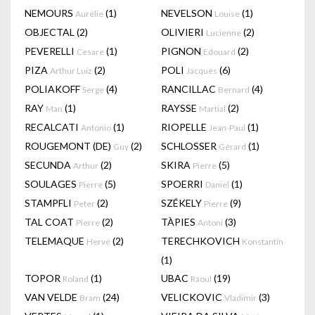
NEMOURS
(1)
NEVELSON
(1)
Aurélie
Louise
OBJECTAL
(2)
OLIVIERI
(2)
Lucienne
PEVERELLI
(1)
PIGNON
(2)
Cesare
Edouard
PIZA
(2)
POLI
(6)
Arthur Luiz
Jacques
POLIAKOFF
(4)
RANCILLAC
(4)
Serge
Bernard
RAY
(1)
RAYSSE
(2)
Man
Martial
RECALCATI
(1)
RIOPELLE
(1)
Antonio
Jean-Paul
ROUGEMONT (DE)
(2)
SCHLOSSER
(1)
Guy
Gérard
SECUNDA
(2)
SKIRA
(5)
Arthur
Pierre
SOULAGES
(5)
SPOERRI
(1)
Pierre
Daniel
STAMPFLI
(2)
SZÉKELY
(9)
Peter
Pierre
TAL COAT
(2)
TÀPIES
(3)
Pierre
Antoni
TELEMAQUE
(2)
TERECHKOVICH
Hervé
Konstantin
(1)
TOPOR
(1)
UBAC
(19)
Roland
Raoul
VAN VELDE
(24)
VELICKOVIC
(3)
Bram
Vladimir