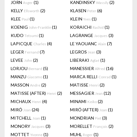
JORN
(1)
KANDINSKY
(2)
Asger
Wassily
KELLY
(2)
KLASEN
(6)
Ellsworth
Peter
KLEE
(1)
KLEIN
(1)
Paul
Yves
KOENIG
(1)
KORAICHI
(1)
John-Franklin
Rachid
KUDO
(1)
LAGRANGE
(3)
Tetsumi
Jacques
LAPICQUE
(4)
LE YAOUANC
(7)
Charles
Alain
LEGER
(7)
LEGROS
(3)
Fernand
Jean
LEVEE
(2)
LIBERAKI
(1)
John
Aglaé
LORJOU
(5)
MANESSIER
(16)
Bernard
Alfred
MANZU
(1)
MARCA RELLI
(1)
Giacomo
Conrad
MASSON
(2)
MATISSE
(2)
Andre
Henri
MATISSE (AFTER)
(2)
MESSAGIER
(12)
Henri
Jean
MICHAUX
(4)
MINAMI
(2)
Henri
Keiko
MIRÓ
(24)
MIRÓ (AFTER)
(1)
Joan
Joan
MITCHELL
(1)
MONDRIAN
(3)
Joan
Piet
MONORY
(3)
MORELLET
(2)
Jacques
François
MOTTET
(1)
MUHL
(1)
Yvonne
Roger