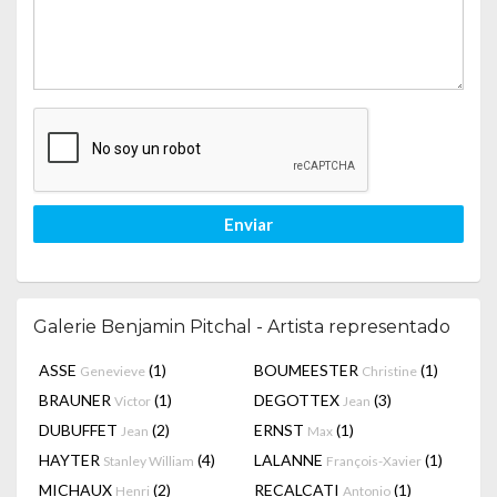
Enviar
Galerie Benjamin Pitchal - Artista representado
ASSE
(1)
BOUMEESTER
(1)
Genevieve
Christine
BRAUNER
(1)
DEGOTTEX
(3)
Victor
Jean
DUBUFFET
(2)
ERNST
(1)
Jean
Max
HAYTER
(4)
LALANNE
(1)
Stanley William
François-Xavier
MICHAUX
(2)
RECALCATI
(1)
Henri
Antonio