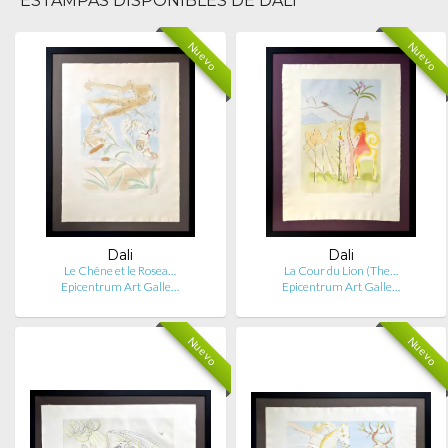
ESTAMPAS DISPONIBLES DE DALI
Nuevo
Nuevo
Dali
Dali
Le Chêne et le Rosea…
La Cour du Lion (The…
Epicentrum Art Galle…
Epicentrum Art Galle…
Nuevo
Nuevo