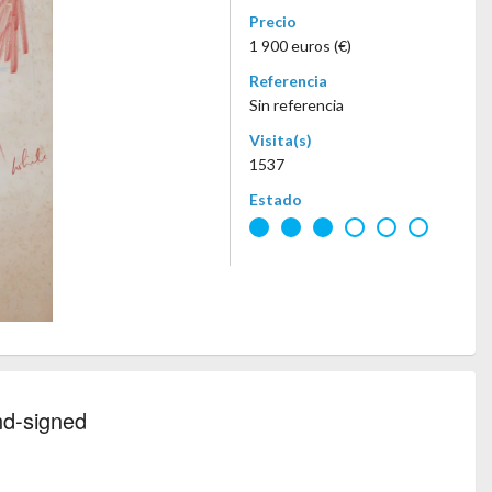
Precio
1 900 euros (€)
Referencia
Sin referencia
Visita(s)
1537
Estado
nd-signed