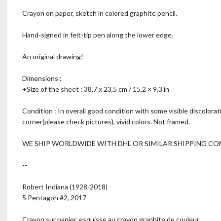
Crayon on paper, sketch in colored graphite pencil.
Hand-signed in felt-tip pen along the lower edge.
An original drawing!
Dimensions :
+Size of the sheet : 38,7 x 23,5 cm / 15,2 × 9,3 in
Condition : In overall good condition with some visible discolora
corner(please check pictures), vivid colors. Not framed.
WE SHIP WORLDWIDE WITH DHL OR SIMILAR SHIPPING CO
--
Robert Indiana (1928-2018)
5 Pentagon #2, 2017
Crayon sur papier, esquisse au crayon graphite de couleur.