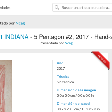
edades
tado por
Ncag
rt INDIANA
- 5 Pentagon #2, 2017 - Hand-
Presentado por
Ncag
vendido
Año
2017
Técnica
Sin técnico
Dimensión de la imagen
0,0 x 0,0 cm / 0.0 x 0.0 in
Dimensión del papel
38,7 x 23,5 cm / 15.2 x 9.3 in