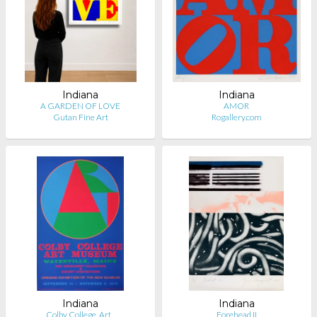
Indiana
Indiana
A GARDEN OF LOVE
AMOR
Gutan Fine Art
Rogallery.com
Indiana
Indiana
„Colby College, Art …
Forehead II