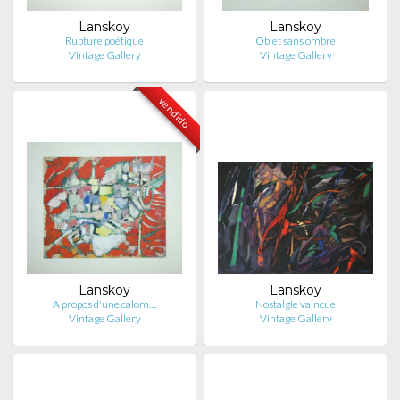
Lanskoy
Lanskoy
Rupture poétique
Objet sans ombre
Vintage Gallery
Vintage Gallery
vendido
Lanskoy
Lanskoy
A propos d'une calom…
Nostalgie vaincue
Vintage Gallery
Vintage Gallery