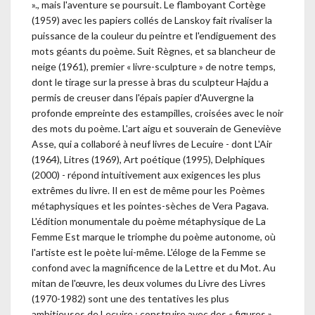
»., mais l'aventure se poursuit. Le flamboyant Cortège
(1959) avec les papiers collés de Lanskoy fait rivaliser la
puissance de la couleur du peintre et l'endiguement des
mots géants du poème. Suit Règnes, et sa blancheur de
neige (1961), premier « livre-sculpture » de notre temps,
dont le tirage sur la presse à bras du sculpteur Hajdu a
permis de creuser dans l'épais papier d'Auvergne la
profonde empreinte des estampilles, croisées avec le noir
des mots du poème. L'art aigu et souverain de Geneviève
Asse, qui a collaboré à neuf livres de Lecuire - dont L'Air
(1964), Litres (1969), Art poétique (1995), Delphiques
(2000) - répond intuitivement aux exigences les plus
extrêmes du livre. Il en est de même pour les Poèmes
métaphysiques et les pointes-sèches de Vera Pagava.
L'édition monumentale du poème métaphysique de La
Femme Est marque le triomphe du poème autonome, où
l'artiste est le poète lui-même. L'éloge de la Femme se
confond avec la magnificence de la Lettre et du Mot. Au
mitan de l'œuvre, les deux volumes du Livre des Livres
(1970-1982) sont une des tentatives les plus
ambitieuses de Lecuire : construire avec des « figures »