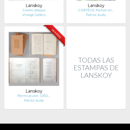
Lanskoy
Lanskoy
Contre-attaque
CORTÈGE. Pochoir ori…
Vintage Gallery
Patrice Jeudy
vendido
TODAS LAS
ESTAMPAS DE
LANSKOY
Lanskoy
Pierre Lecuire : DÉD…
Patrice Jeudy