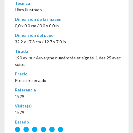
Técnica
Libro Ilustrado
Dimensión de la imagen
0,0 x 0,0 cm / 0.0 x 0.0 in
Dimensión del papel
32,2 x 17,8 cm / 12.7 x 7.0 in
Tirada
190 ex. sur Auvergne numérotés et signés. 1 des 25 avec
suite.
Precio
Precio reservado
Referencia
1929
Visita(s)
1579
Estado