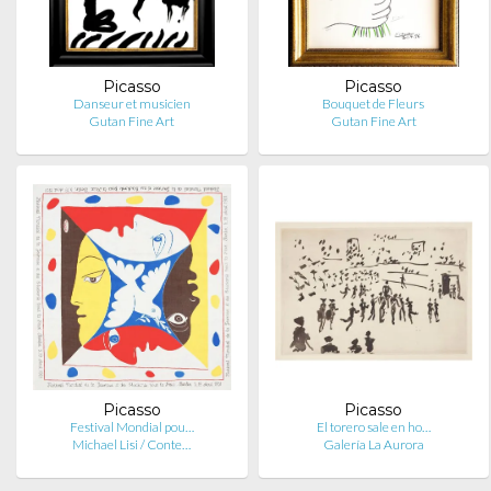
Picasso
Picasso
Danseur et musicien
Bouquet de Fleurs
Gutan Fine Art
Gutan Fine Art
Picasso
Picasso
Festival Mondial pou…
El torero sale en ho…
Michael Lisi / Conte…
Galería La Aurora