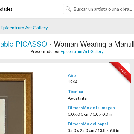
edades
r
Epicentrum Art Gallery
ablo PICASSO
- Woman Wearing a Mantil
Presentado por
Epicentrum Art Gallery
vendido
Año
1964
Técnica
Aguatinta
Dimensión de la imagen
0,0 x 0,0 cm / 0.0 x 0.0 in
Dimensión del papel
35,0 x 25,0 cm / 13.8 x 9.8 in