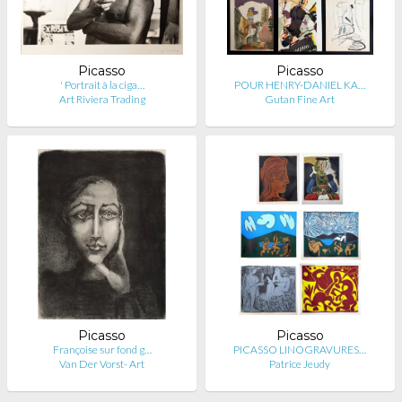
Picasso
Picasso
' Portrait à la ciga…
POUR HENRY-DANIEL KA…
Art Riviera Trading
Gutan Fine Art
Picasso
Picasso
Françoise sur fond g…
PICASSO LINOGRAVURES…
Van Der Vorst- Art
Patrice Jeudy