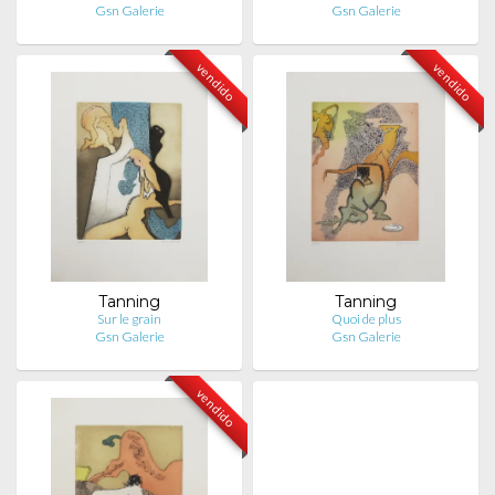
Gsn Galerie
Gsn Galerie
vendido
vendido
Tanning
Tanning
Sur le grain
Quoi de plus
Gsn Galerie
Gsn Galerie
vendido