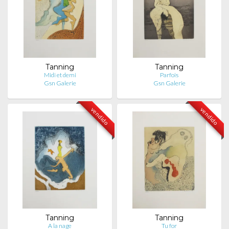
Tanning
Tanning
Midi et demi
Parfois
Gsn Galerie
Gsn Galerie
vendido
vendido
Tanning
Tanning
A la nage
Tu for