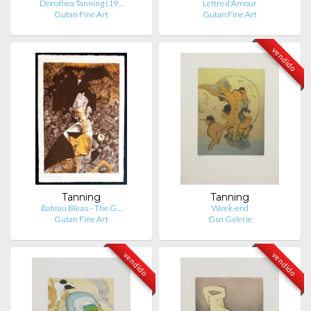
Dorothea Tanning (19…
Lettre d'Amour
Gutan Fine Art
Gutan Fine Art
vendido
Tanning
Tanning
Bateau Bleau - The G…
Week-end
Gutan Fine Art
Gsn Galerie
vendido
vendido