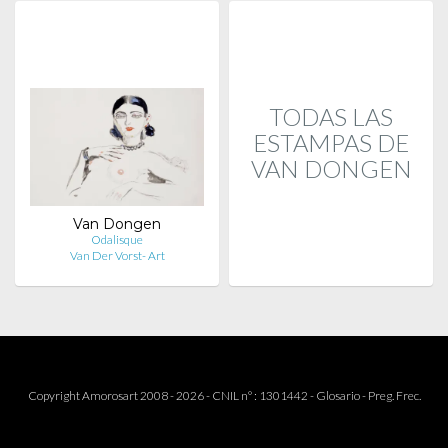
TODAS LAS
ESTAMPAS DE
VAN DONGEN
Van Dongen
Odalisque
Van Der Vorst- Art
Copyright Amorosart 2008 - 2026 - CNIL n° : 1301442 -
Glosario
-
Preg. Frec.