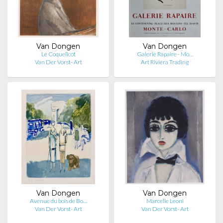
Van Dongen
Van Dongen
Le Coquelicot
Galerie Rapaire - Mo…
Van Der Vorst- Art
Art Riviera Trading
Van Dongen
Van Dongen
Avenue du bois de Bo…
Marcelle Leoni
Van Der Vorst- Art
Van Der Vorst- Art