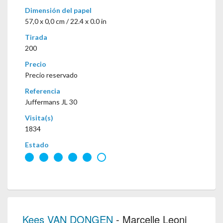
Dimensión del papel
57,0 x 0,0 cm / 22.4 x 0.0 in
Tirada
200
Precio
Precio reservado
Referencia
Juffermans JL 30
Visita(s)
1834
Estado
Kees VAN DONGEN
- Marcelle Leoni