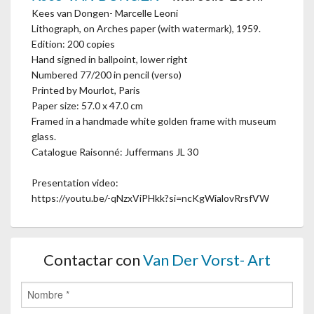
Kees van Dongen- Marcelle Leoni
Lithograph, on Arches paper (with watermark), 1959.
Edition: 200 copies
Hand signed in ballpoint, lower right
Numbered 77/200 in pencil (verso)
Printed by Mourlot, Paris
Paper size: 57.0 x 47.0 cm
Framed in a handmade white golden frame with museum
glass.
Catalogue Raisonné: Juffermans JL 30
Presentation video:
https://youtu.be/-qNzxViPHkk?si=ncKgWialovRrsfVW
Contactar con
Van Der Vorst- Art