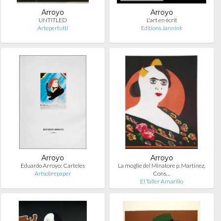
Arroyo
Arroyo
UNTITLED
L'art en écrit
Artepertutti
Editions Jannink
Arroyo
Arroyo
Eduardo Arroyo: Carteles
La moglie del Minatore p. Martinez,
Artsobrepaper
Cons…
El Taller Amarillo