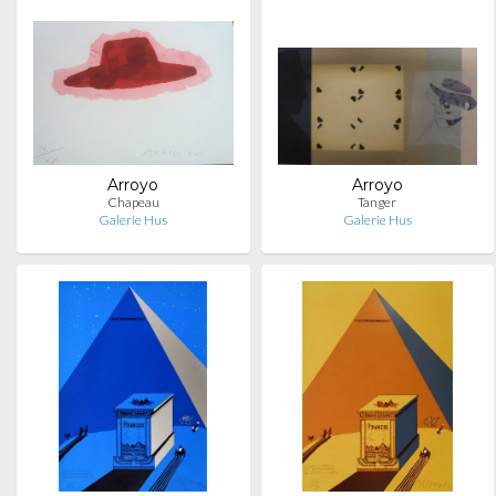
Arroyo
Arroyo
Chapeau
Tanger
Galerie Hus
Galerie Hus