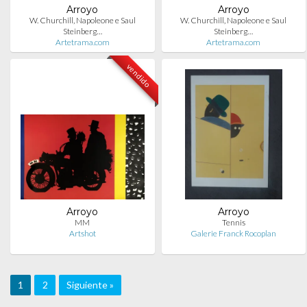
Arroyo
Arroyo
W. Churchill, Napoleone e Saul
W. Churchill, Napoleone e Saul
Steinberg…
Steinberg…
Artetrama.com
Artetrama.com
vendido
Arroyo
Arroyo
MM
Tennis
Artshot
Galerie Franck Rocoplan
1
2
Siguiente »