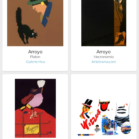
Arroyo
Arroyo
Platon
Necronomio
Galerie Hus
Artetrama.com