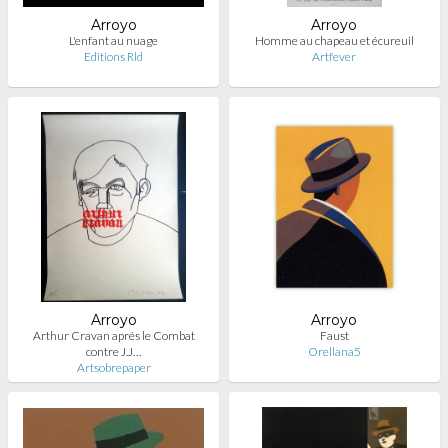
Arroyo
Arroyo
L'enfant au nuage
Homme au chapeau et écureuil
Editions Rld
Artfever
Arroyo
Arroyo
Arthur Cravan aprés le Combat
Faust
contre J.J…
Orellana5
Artsobrepaper