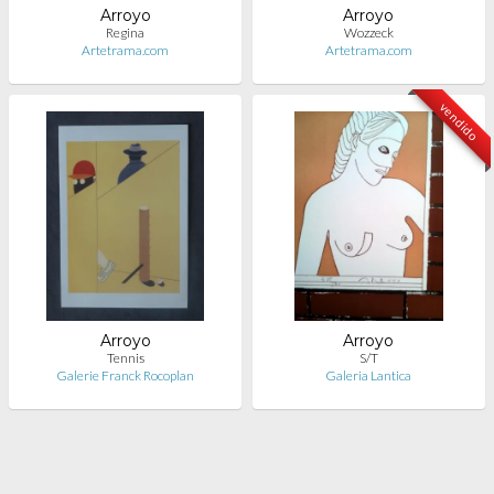
Arroyo
Arroyo
Regina
Wozzeck
Artetrama.com
Artetrama.com
vendido
Arroyo
Arroyo
Tennis
S/T
Galerie Franck Rocoplan
Galeria Lantica