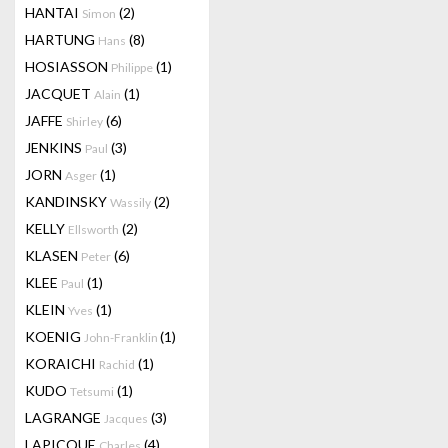
HANTAI
(2)
Simon
HARTUNG
(8)
Hans
HOSIASSON
(1)
Philippe
JACQUET
(1)
Alain
JAFFE
(6)
Shirley
JENKINS
(3)
Paul
JORN
(1)
Asger
KANDINSKY
(2)
Wassily
KELLY
(2)
Ellsworth
KLASEN
(6)
Peter
KLEE
(1)
Paul
KLEIN
(1)
Yves
KOENIG
(1)
John-Franklin
KORAICHI
(1)
Rachid
KUDO
(1)
Tetsumi
LAGRANGE
(3)
Jacques
LAPICQUE
(4)
Charles