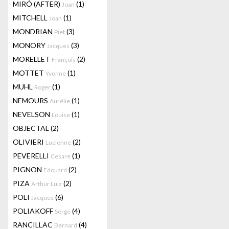
MIRÓ (AFTER)
(1)
Joan
MITCHELL
(1)
Joan
MONDRIAN
(3)
Piet
MONORY
(3)
Jacques
MORELLET
(2)
François
MOTTET
(1)
Yvonne
MUHL
(1)
Roger
NEMOURS
(1)
Aurélie
NEVELSON
(1)
Louise
OBJECTAL
(2)
OLIVIERI
(2)
Lucienne
PEVERELLI
(1)
Cesare
PIGNON
(2)
Edouard
PIZA
(2)
Arthur Luiz
POLI
(6)
Jacques
POLIAKOFF
(4)
Serge
RANCILLAC
(4)
Bernard