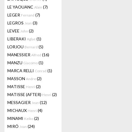
LE YAOUANC
(7)
Alain
LEGER
(7)
Fernand
LEGROS
(3)
Jean
LEVEE
(2)
John
LIBERAKI
(1)
Aglaé
LORJOU
(5)
Bernard
MANESSIER
(16)
Alfred
MANZU
(1)
Giacomo
MARCA RELLI
(1)
Conrad
MASSON
(2)
Andre
MATISSE
(2)
Henri
MATISSE (AFTER)
(2)
Henri
MESSAGIER
(12)
Jean
MICHAUX
(4)
Henri
MINAMI
(2)
Keiko
MIRÓ
(24)
Joan