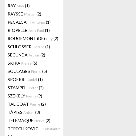
RAY
(1)
Man
RAYSSE
(2)
Martial
RECALCATI
(1)
Antonio
RIOPELLE
(1)
Jean-Paul
ROUGEMONT (DE)
(2)
Guy
SCHLOSSER
(1)
Gérard
SECUNDA
(2)
Arthur
SKIRA
(5)
Pierre
SOULAGES
(5)
Pierre
SPOERRI
(1)
Daniel
STAMPFLI
(2)
Peter
SZÉKELY
(9)
Pierre
TAL COAT
(2)
Pierre
TÀPIES
(3)
Antoni
TELEMAQUE
(2)
Hervé
TERECHKOVICH
Konstantin