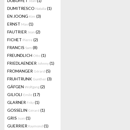
DUBUFFET
(1)
Jean
DUMITRESCO
(1)
Natalia
EN JOONG
(3)
Kim
ERNST
(1)
Max
FAUTRIER
(2)
Jean
FICHET
(2)
Pierre
FRANCIS
(8)
Sam
FREUNDLICH
(1)
Otto
FRIEDLAENDER
(1)
Johnny
FROMANGER
(5)
Gérard
FRUHTRUNK
(3)
Gunther
GÄFGEN
(2)
Wolfgang
GILIOLI
(17)
Emile
GLARNER
(1)
Fritz
GOSSELIN
(1)
Gérard
GRIS
(1)
Juan
GUERRIER
(1)
Raymond