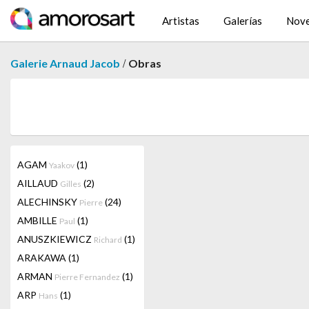
Artistas
Galerías
Nov
/
Galerie Arnaud Jacob
Obras
AGAM
(1)
Yaakov
AILLAUD
(2)
Gilles
ALECHINSKY
(24)
Pierre
AMBILLE
(1)
Paul
ANUSZKIEWICZ
(1)
Richard
ARAKAWA
(1)
ARMAN
(1)
Pierre Fernandez
ARP
(1)
Hans