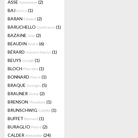
ASSE
(2)
Genevieve
BAJ
(1)
Enrico
BARAN
(2)
Edward
BARUCHELLO
(1)
Gianfranco
BAZAINE
(2)
Jean
BEAUDIN
(6)
André
BÉRARD
(1)
Honoré-Marius
BEUYS
(1)
Joseph
BLOCH
(1)
Pierrette
BONNARD
(1)
Pierre
BRAQUE
(5)
Georges
BRAUNER
(2)
Victor
BRENSON
(1)
Theodore
BRUNSCHWIG
(1)
Colette
BUFFET
(1)
Bernard
BURAGLIO
(2)
Pierre
CALDER
(24)
Alexander