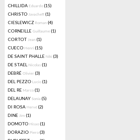
CHILLIDA
(15)
Eduardo
CHRISTO
(1)
Javacheff
CIESLEWICZ
(4)
Roman
CORNEILLE
(1)
Guillaume
CORTOT
(1)
Jean
CUECO
(15)
Henri
DE SAINT PHALLE
(3)
Niki
DE STAEL
(1)
Nicolas
DEBRÉ
(3)
Olivier
DEL PEZZO
(1)
Lucio
DEL RE
(1)
Marco
DELAUNAY
(5)
Sonia
DI ROSA
(2)
Hervé
DINE
(1)
Jim
DOMOTO
(1)
Hisao
DORAZIO
(3)
Piero