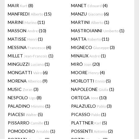
MAIR
(8)
MANET
(4)
Kurt
Edouard
MANFREDI
(15)
MANZU
(6)
Alberto
Giacomo
MARINI
(11)
MARTINI
(1)
Marino
Alberto
MASSON
(10)
MASTROIANNI
(1)
Andre
Umberto
MATISSE
(1)
MATTA
(11)
Henri
Roberto
MESSINA
(4)
MIGNECO
(3)
Francesco
Giuseppe
MILLET
(1)
MINAUX
(1)
Jean-Francois
André
MINGUZZI
(1)
MIRÓ
(20)
Luciano
Joan
MONGATTI
(6)
MOORE
(4)
Vairo
Henry
MORENA
(9)
MORLOTTI
(5)
Alberico
Ennio
MUSIC
(3)
NAPOLEONE
(1)
Zoran
Giulia
NESPOLO
(8)
ORTEGA
(10)
Ugo
Jose
PALADINO
(1)
PALAZUELO
(3)
Mimmo
Pablo
PIACESI
(5)
PICASSO
(1)
Walter
Pablo
PISSARRO
(1)
PLATTNER
(5)
Camille
Karl
POMODORO
(1)
POSSENTI
(2)
Arnaldo
Antonio