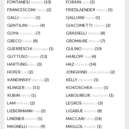
FONTANESI
(10)
FORAIN
(5)
Antonio
Jean
FRANCESCONI
(2)
FRIEDLAENDER
(5)
Mario
Johnny
GALLI
(1)
GALLIANI
(1)
Frederica
Omar
GENTILINI
(4)
GIACOMETTI
(2)
Franco
Alberto
GOYA
(7)
GRASSELLI
(8)
Francisco
Stefano
GRECO
(8)
GROMAIRE
(7)
Emilio
Marcel
GUERRESCHI
(1)
GULINO
(10)
Giuseppe
Nunzio
GUTTUSO
(13)
HARLOFF
(4)
Renato
Guy
HARTUNG
(3)
HAZ
(14)
Hans
Mirando
HOFER
(2)
JONGKIND
(2)
Karl
Johan Bartold
KANDINSKY
(2)
KELLY
(1)
Wassily
Ellsworth
KLINGER
(11)
KOKOSCHKA
(1)
Max
Oskar
KUBIN
(1)
LABOUREUR
(1)
Alfred
Jean-Emile
LAM
(2)
LEGROS
(3)
Wifredo
Alphonse
LIEBERMANN
(2)
LIGABUE
(8)
Max
Antonio
LINDNER
(1)
MACCARI
(14)
Richard
Mino
MAGNELLI
(9)
MAILLOL
(1)
Alberto
Aristide