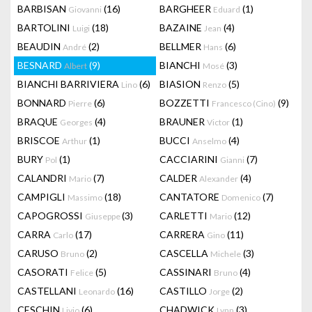
BARBISAN
(16)
BARGHEER
(1)
Giovanni
Eduard
BARTOLINI
(18)
BAZAINE
(4)
Luigi
Jean
BEAUDIN
(2)
BELLMER
(6)
André
Hans
BESNARD
(9)
BIANCHI
(3)
Albert
Mosé
BIANCHI BARRIVIERA
(6)
BIASION
(5)
Lino
Renzo
BONNARD
(6)
BOZZETTI
(9)
Pierre
Francesco (Cino)
BRAQUE
(4)
BRAUNER
(1)
Georges
Victor
BRISCOE
(1)
BUCCI
(4)
Arthur
Anselmo
BURY
(1)
CACCIARINI
(7)
Pol
Gianni
CALANDRI
(7)
CALDER
(4)
Mario
Alexander
CAMPIGLI
(18)
CANTATORE
(7)
Massimo
Domenico
CAPOGROSSI
(3)
CARLETTI
(12)
Giuseppe
Mario
CARRA
(17)
CARRERA
(11)
Carlo
Gino
CARUSO
(2)
CASCELLA
(3)
Bruno
Michele
CASORATI
(5)
CASSINARI
(4)
Felice
Bruno
CASTELLANI
(16)
CASTILLO
(2)
Leonardo
Jorge
CESCHIN
(6)
CHADWICK
(3)
Livio
Lynn