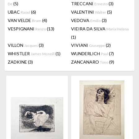
(5)
TRECCANI
(3)
De
Ernesto
UBAC
(6)
VALENTINI
(5)
Raoul
Walter
VAN VELDE
(4)
VEDOVA
(3)
Bram
Emilio
VESPIGNANI
(13)
VIEIRA DA SILVA
Renzo
Maria Helena
(1)
VILLON
(3)
VIVIANI
(2)
Jacques
Giuseppe
WHISTLER
(1)
WUNDERLICH
(7)
James Mcneill
Paul
ZADKINE
(3)
ZANCANARO
(9)
Tono