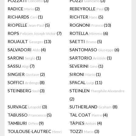
POZZATI
(3)
POZZI
(3)
Concetto
Giancarlo
RADICE
(2)
REBEYROLLE
(3)
Mario
Paul
RICHARDS
(1)
RICHTER
(5)
Ceri
Hans
RIOPELLE
(5)
ROGNONI
(10)
Jean-Paul
Franco
ROPS
(7)
ROTELLA
(6)
Felicien Joseph Victor
Mimmo
ROUAULT
(13)
SAETTI
(5)
Georges
Bruno
SALVADORI
(4)
SANTOMASO
(6)
Aldo
Giuseppe
SARONI
(1)
SARTORIO
(1)
Sergio
Aristide
SASSU
(7)
SEVERINI
(1)
Aligi
Gino
SINGIER
(2)
SIRONI
(1)
Gustave
Mario
SOFFICI
(8)
SPACAL
(11)
Ardengo
Luigi
STEINBERG
(3)
STEINLEN
Saul
Theophile Alexandre
(2)
SURVAGE
(3)
SUTHERLAND
(8)
Léopold
Graham
TABUSSO
(5)
TAL COAT
(4)
Francesco
Pierre
TAMBURI
(9)
TÀPIES
(4)
Orfeo
Antoni
TOULOUSE-LAUTREC
TOZZI
(3)
Henri
Mario