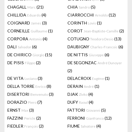
CHAGALL
(21)
CHIA
(5)
Marc
Sandro
CHILLIDA
(4)
CIARROCCHI
(12)
Eduardo
Arnoldo
COIGNARD
(3)
CORINTH
(1)
James
Lovis
CORNEILLE
(1)
COROT
(2)
Guillaume
Jean-Baptiste-Camille
CORPORA
(4)
COTUGNO
(13)
Antonio
Teodoro Desio
DALI
(6)
DAUBIGNY
(6)
Salvador
Charles-Francois
DE CHIRICO
(15)
DE NITTIS
(6)
Giorgio
Giuseppe
DE PISIS
(2)
DE SEGONZAC
Filippo
André Dunoyer
(2)
DE VITA
(3)
DELACROIX
(1)
Luciano
Eugène
DELLA TORRE
(8)
DERAIN
(1)
Enrico
André
DISERTORI
(3)
DJAK
(4)
Benvenuto
Zivko
DORAZIO
(7)
DUFY
(4)
Piero
Raoul
ERNST
(3)
FATTORI
(5)
Max
Giovanni
FAZZINI
(2)
FERRONI
(12)
Pericle
Gianfranco
FIEDLER
(2)
FIUME
(4)
François
Salvatore