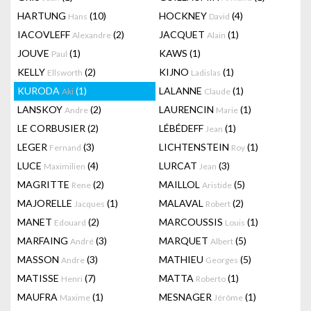
HARTUNG
(10)
HOCKNEY
(4)
Hans
David
IACOVLEFF
(2)
JACQUET
(1)
Alexandre
Alain
JOUVE
(1)
KAWS
(1)
Paul
KELLY
(2)
KIJNO
(1)
Ellsworth
Ladislas
KURODA
(1)
LALANNE
(1)
Aki
Claude
LANSKOY
(2)
LAURENCIN
(1)
Andre
Marie
LE CORBUSIER
(2)
LÉBÉDEFF
(1)
Jean
LEGER
(3)
LICHTENSTEIN
(1)
Fernand
Roy
LUCE
(4)
LURCAT
(3)
Maximilien
Jean
MAGRITTE
(2)
MAILLOL
(5)
Rene
Aristide
MAJORELLE
(1)
MALAVAL
(2)
Jacques
Robert
MANET
(2)
MARCOUSSIS
(1)
Edouard
Louis
MARFAING
(3)
MARQUET
(5)
André
Albert
MASSON
(3)
MATHIEU
(5)
Andre
Georges
MATISSE
(7)
MATTA
(1)
Henri
Roberto
MAUFRA
(1)
MESNAGER
(1)
Maxime
Jérôme