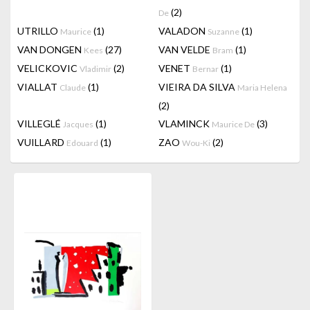
(2)
De
UTRILLO
(1)
VALADON
(1)
Maurice
Suzanne
VAN DONGEN
(27)
VAN VELDE
(1)
Kees
Bram
VELICKOVIC
(2)
VENET
(1)
Vladimir
Bernar
VIALLAT
(1)
VIEIRA DA SILVA
Claude
Maria Helena
(2)
VILLEGLÉ
(1)
VLAMINCK
(3)
Jacques
Maurice De
VUILLARD
(1)
ZAO
(2)
Edouard
Wou-Ki