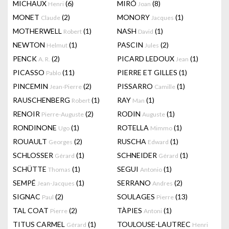
MICHAUX
(6)
MIRÓ
(8)
Henri
Joan
MONET
(2)
MONORY
(1)
Claude
Jacques
MOTHERWELL
(1)
NASH
(1)
Robert
David
NEWTON
(1)
PASCIN
(2)
Helmut
Jules
PENCK
(2)
PICARD LEDOUX
(1)
A. R.
Jean
PICASSO
(11)
PIERRE ET GILLES
(1)
Pablo
PINCEMIN
(2)
PISSARRO
(1)
Jean-Pierre
Camille
RAUSCHENBERG
(1)
RAY
(1)
Robert
Man
RENOIR
(2)
RODIN
(1)
Pierre-Auguste
Auguste
RONDINONE
(1)
ROTELLA
(1)
Ugo
Mimmo
ROUAULT
(2)
RUSCHA
(1)
Georges
Edward
SCHLOSSER
(1)
SCHNEIDER
(1)
Gérard
Gérard
SCHÜTTE
(1)
SEGUI
(1)
Thomas
Antonio
SEMPÉ
(1)
SERRANO
(2)
Jean-Jacques
Andres
SIGNAC
(2)
SOULAGES
(13)
Paul
Pierre
TAL COAT
(2)
TÀPIES
(1)
Pierre
Antoni
TITUS CARMEL
(1)
TOULOUSE-LAUTREC
Gérard
Henri