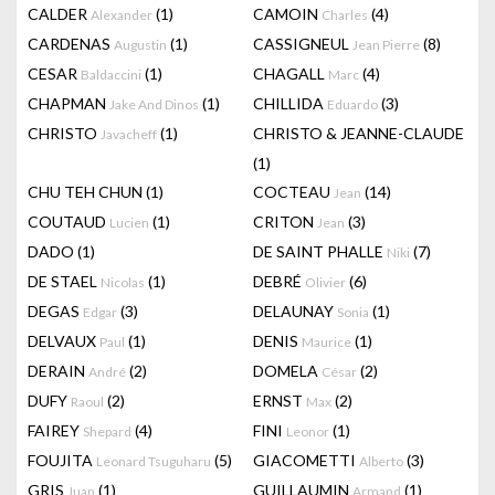
CALDER
(1)
CAMOIN
(4)
Alexander
Charles
CARDENAS
(1)
CASSIGNEUL
(8)
Augustin
Jean Pierre
CESAR
(1)
CHAGALL
(4)
Baldaccini
Marc
CHAPMAN
(1)
CHILLIDA
(3)
Jake And Dinos
Eduardo
CHRISTO
(1)
CHRISTO & JEANNE-CLAUDE
Javacheff
(1)
CHU TEH CHUN
(1)
COCTEAU
(14)
Jean
COUTAUD
(1)
CRITON
(3)
Lucien
Jean
DADO
(1)
DE SAINT PHALLE
(7)
Niki
DE STAEL
(1)
DEBRÉ
(6)
Nicolas
Olivier
DEGAS
(3)
DELAUNAY
(1)
Edgar
Sonia
DELVAUX
(1)
DENIS
(1)
Paul
Maurice
DERAIN
(2)
DOMELA
(2)
André
César
DUFY
(2)
ERNST
(2)
Raoul
Max
FAIREY
(4)
FINI
(1)
Shepard
Leonor
FOUJITA
(5)
GIACOMETTI
(3)
Leonard Tsuguharu
Alberto
GRIS
(1)
GUILLAUMIN
(1)
Juan
Armand