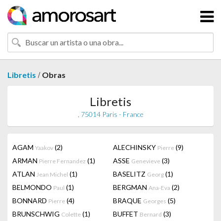
/
Libretis
Obras
Libretis
, 75014 Paris - France
AGAM
(2)
ALECHINSKY
(9)
Yaakov
Pierre
ARMAN
(1)
ASSE
(3)
Pierre Fernandez
Genevieve
ATLAN
(1)
BASELITZ
(1)
Jean Michel
Georg
BELMONDO
(1)
BERGMAN
(2)
Paul
Ana-Eva
BONNARD
(4)
BRAQUE
(5)
Pierre
Georges
BRUNSCHWIG
(1)
BUFFET
(3)
Colette
Bernard