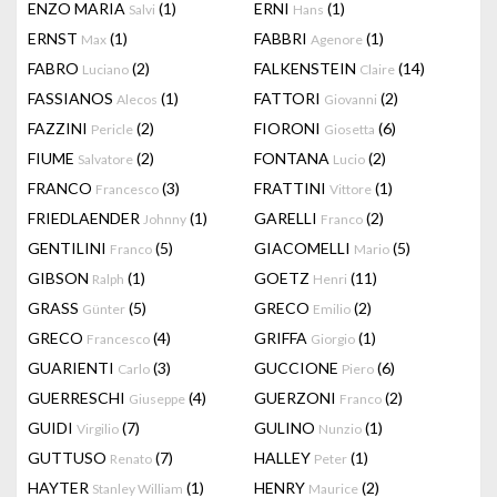
ENZO MARIA
(1)
ERNI
(1)
Salvi
Hans
ERNST
(1)
FABBRI
(1)
Max
Agenore
FABRO
(2)
FALKENSTEIN
(14)
Luciano
Claire
FASSIANOS
(1)
FATTORI
(2)
Alecos
Giovanni
FAZZINI
(2)
FIORONI
(6)
Pericle
Giosetta
FIUME
(2)
FONTANA
(2)
Salvatore
Lucio
FRANCO
(3)
FRATTINI
(1)
Francesco
Vittore
FRIEDLAENDER
(1)
GARELLI
(2)
Johnny
Franco
GENTILINI
(5)
GIACOMELLI
(5)
Franco
Mario
GIBSON
(1)
GOETZ
(11)
Ralph
Henri
GRASS
(5)
GRECO
(2)
Günter
Emilio
GRECO
(4)
GRIFFA
(1)
Francesco
Giorgio
GUARIENTI
(3)
GUCCIONE
(6)
Carlo
Piero
GUERRESCHI
(4)
GUERZONI
(2)
Giuseppe
Franco
GUIDI
(7)
GULINO
(1)
Virgilio
Nunzio
GUTTUSO
(7)
HALLEY
(1)
Renato
Peter
HAYTER
(1)
HENRY
(2)
Stanley William
Maurice