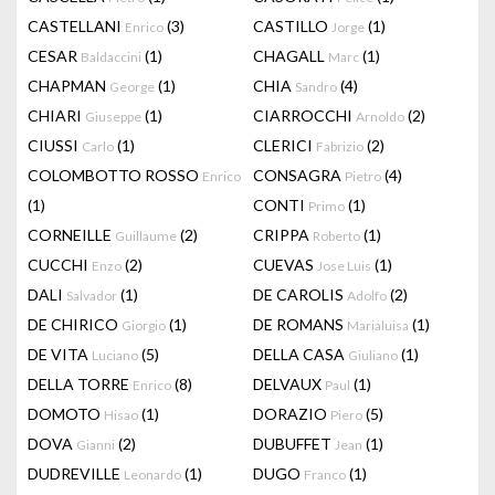
CASTELLANI
(3)
CASTILLO
(1)
Enrico
Jorge
CESAR
(1)
CHAGALL
(1)
Baldaccini
Marc
CHAPMAN
(1)
CHIA
(4)
George
Sandro
CHIARI
(1)
CIARROCCHI
(2)
Giuseppe
Arnoldo
CIUSSI
(1)
CLERICI
(2)
Carlo
Fabrizio
COLOMBOTTO ROSSO
CONSAGRA
(4)
Enrico
Pietro
(1)
CONTI
(1)
Primo
CORNEILLE
(2)
CRIPPA
(1)
Guillaume
Roberto
CUCCHI
(2)
CUEVAS
(1)
Enzo
Jose Luis
DALI
(1)
DE CAROLIS
(2)
Salvador
Adolfo
DE CHIRICO
(1)
DE ROMANS
(1)
Giorgio
Marialuisa
DE VITA
(5)
DELLA CASA
(1)
Luciano
Giuliano
DELLA TORRE
(8)
DELVAUX
(1)
Enrico
Paul
DOMOTO
(1)
DORAZIO
(5)
Hisao
Piero
DOVA
(2)
DUBUFFET
(1)
Gianni
Jean
DUDREVILLE
(1)
DUGO
(1)
Leonardo
Franco