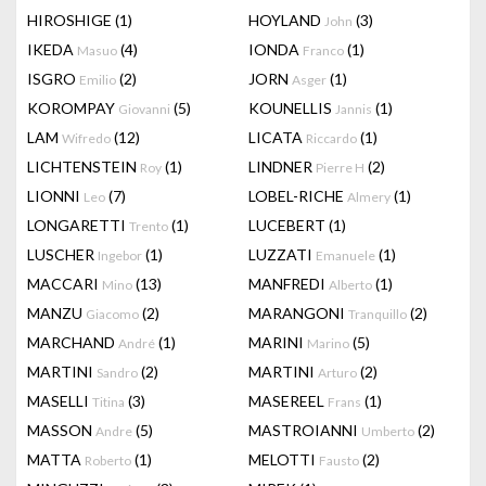
HIROSHIGE
(1)
HOYLAND
(3)
John
IKEDA
(4)
IONDA
(1)
Masuo
Franco
ISGRO
(2)
JORN
(1)
Emilio
Asger
KOROMPAY
(5)
KOUNELLIS
(1)
Giovanni
Jannis
LAM
(12)
LICATA
(1)
Wifredo
Riccardo
LICHTENSTEIN
(1)
LINDNER
(2)
Roy
Pierre H
LIONNI
(7)
LOBEL-RICHE
(1)
Leo
Almery
LONGARETTI
(1)
LUCEBERT
(1)
Trento
LUSCHER
(1)
LUZZATI
(1)
Ingebor
Emanuele
MACCARI
(13)
MANFREDI
(1)
Mino
Alberto
MANZU
(2)
MARANGONI
(2)
Giacomo
Tranquillo
MARCHAND
(1)
MARINI
(5)
André
Marino
MARTINI
(2)
MARTINI
(2)
Sandro
Arturo
MASELLI
(3)
MASEREEL
(1)
Titina
Frans
MASSON
(5)
MASTROIANNI
(2)
Andre
Umberto
MATTA
(1)
MELOTTI
(2)
Roberto
Fausto