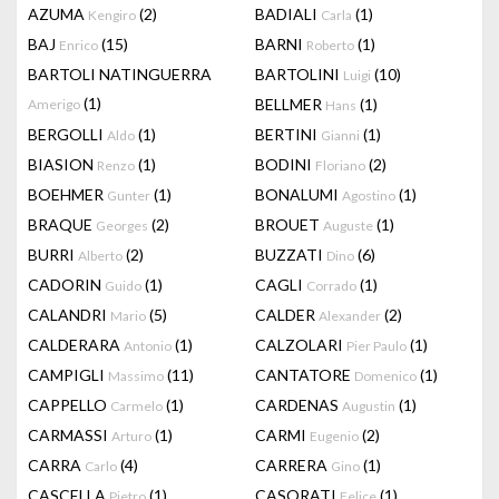
AZUMA
(2)
BADIALI
(1)
Kengiro
Carla
BAJ
(15)
BARNI
(1)
Enrico
Roberto
BARTOLI NATINGUERRA
BARTOLINI
(10)
Luigi
(1)
BELLMER
(1)
Amerigo
Hans
BERGOLLI
(1)
BERTINI
(1)
Aldo
Gianni
BIASION
(1)
BODINI
(2)
Renzo
Floriano
BOEHMER
(1)
BONALUMI
(1)
Gunter
Agostino
BRAQUE
(2)
BROUET
(1)
Georges
Auguste
BURRI
(2)
BUZZATI
(6)
Alberto
Dino
CADORIN
(1)
CAGLI
(1)
Guido
Corrado
CALANDRI
(5)
CALDER
(2)
Mario
Alexander
CALDERARA
(1)
CALZOLARI
(1)
Antonio
Pier Paulo
CAMPIGLI
(11)
CANTATORE
(1)
Massimo
Domenico
CAPPELLO
(1)
CARDENAS
(1)
Carmelo
Augustin
CARMASSI
(1)
CARMI
(2)
Arturo
Eugenio
CARRA
(4)
CARRERA
(1)
Carlo
Gino
CASCELLA
(1)
CASORATI
(1)
Pietro
Felice