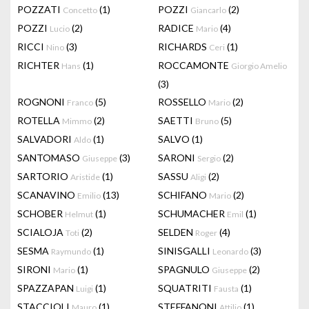
POZZATI
(1)
POZZI
(2)
Concetto
Giancarlo
POZZI
(2)
RADICE
(4)
Lucio
Mario
RICCI
(3)
RICHARDS
(1)
Nino
Ceri
RICHTER
(1)
ROCCAMONTE
Hans
Giorgio Amelio
(3)
ROGNONI
(5)
ROSSELLO
(2)
Franco
Mario
ROTELLA
(2)
SAETTI
(5)
Mimmo
Bruno
SALVADORI
(1)
SALVO
(1)
Aldo
SANTOMASO
(3)
SARONI
(2)
Giuseppe
Sergio
SARTORIO
(1)
SASSU
(2)
Aristide
Aligi
SCANAVINO
(13)
SCHIFANO
(2)
Emilio
Mario
SCHOBER
(1)
SCHUMACHER
(1)
Helmut
Emil
SCIALOJA
(2)
SELDEN
(4)
Toti
Roger
SESMA
(1)
SINISGALLI
(3)
Raymundo
Leonardo
SIRONI
(1)
SPAGNULO
(2)
Mario
Giuseppe
SPAZZAPAN
(1)
SQUATRITI
(1)
Luigi
Fausta
STACCIOLI
(1)
STEFFANONI
(1)
Mauro
Attilio