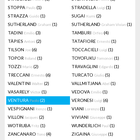
STOPPA
(1)
STRADELLA
(1)
Paulo
Luigi
STRAZZA
(1)
SUGAI
(2)
Guido
Kumi
SUTHERLAND
(1)
SUTHERLAND
(1)
Graham
Graham Vivian
TADINI
(3)
TAMBURI
(4)
Emilio
Orfeo
TÀPIES
(2)
TATAFIORE
(1)
Antoni
Ernesto
TILSON
(6)
TOCCACIELI
(1)
Joe
Luigi
TOPOR
(1)
TOYOFUKU
(1)
Roland
Tomonori
TOZZI
(2)
TRAVAGLINI
(1)
Mario
Edgardo
TRECCANI
(6)
TURCATO
(5)
Ernesto
Giulio
VALENTINI
(2)
VALLMITJANA
(1)
Walter
Abel
VASARELY
(1)
VEDOVA
(1)
Victor
Emilio
VENTURA
(2)
VERONESI
(6)
Paolo
Luigi
VESPIGNANI
(1)
VIANI
(1)
Renzo
Lorenzo
VILLON
(2)
VIVIANI
(1)
Jacques
Giuseppe
WOTRUBA
(1)
WUNDERLICH
(1)
Fritz
Paul
ZANCANARO
(4)
ZIGAINA
(1)
Tono
Giuseppe