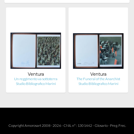
Ventura
Ventura
Un reggimento va sottoterra
The Funeral of the Anarchist
Studio Bibliografico Marini
Studio Bibliografico Marini
Copyright Amorosart 2008 - 2026 - CNIL n° : 1301442 -
Glosario
-
Preg. Frec.