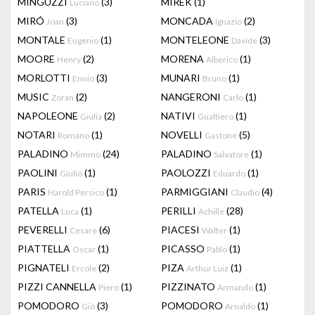
MINGUZZI
(3)
MIREK
(1)
Luciano
MIRÓ
(3)
MONCADA
(2)
Joan
Ignazio
MONTALE
(1)
MONTELEONE
(3)
Eugenio
Davide
MOORE
(2)
MORENA
(1)
Henry
Alberico
MORLOTTI
(3)
MUNARI
(1)
Ennio
Bruno
MUSIC
(2)
NANGERONI
(1)
Zoran
Carlo
NAPOLEONE
(2)
NATIVI
(1)
Giulia
Gualtiero
NOTARI
(1)
NOVELLI
(5)
Romano
Gastone
PALADINO
(24)
PALADINO
(1)
Mimmo
Salvatore
PAOLINI
(1)
PAOLOZZI
(1)
Giulio
Eduardo
PARIS
(1)
PARMIGGIANI
(4)
Harold Persico
Claudio
PATELLA
(1)
PERILLI
(28)
Luca
Achille
PEVERELLI
(6)
PIACESI
(1)
Cesare
Walter
PIATTELLA
(1)
PICASSO
(1)
Oscar
Pablo
PIGNATELI
(2)
PIZA
(1)
Ercole
Arthur Luiz
PIZZI CANNELLA
(1)
PIZZINATO
(1)
Piero
Armando
POMODORO
(3)
POMODORO
(1)
Giò
Arnaldo