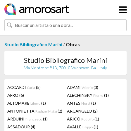
/
Studio Bibliografico Marini
Obras
Studio Bibliografico Marini
Via Montrone 81B, 70010 Valenzano, Ba - Italy
ACCARDI
(5)
ADAMI
(3)
Carla
Valerio
AFRO
(6)
ALECHINSKY
(1)
Pierre
ALTOMARE
(1)
ANTES
(1)
Libero
Horst
ANTONIETTA
(2)
ARCANGELO
(2)
Raphael Mafai
ARDUINI
(1)
ARICÒ
(1)
Francesco
Rodolfo
ASSADOUR
(4)
AVALLE
(1)
Filippo