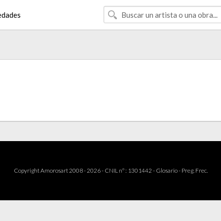
edades
Copyright Amorosart 2008 - 2026 - CNIL n° : 1301442 -
Glosario
-
Preg. Frec.