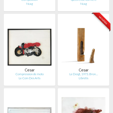
Ncag
Ncag
vendido
Cesar
Cesar
Compression de moto
Le Doigt, 1973. Bron…
Le Coin Des Arts
Libretis