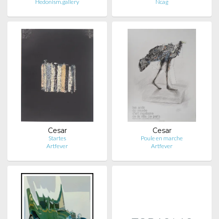
Hedonism.gallery
Ncag
Cesar
Cesar
Startes
Poule en marche
Artfever
Artfever