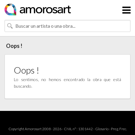
Oops !
Oops !
Lo sentimos, no hemos encontrado la obra que está
buscando.
Copyright Amorosart 2008 - 2026 - CNIL n° : 1301442 -
Glosario
-
Preg. Frec.