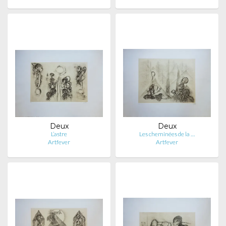
Deux
Deux
L’astre
Les cheminées de la …
Artfever
Artfever