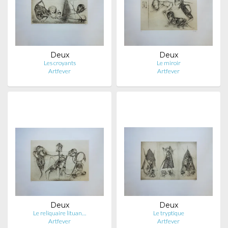
Deux
Deux
Les croyants
Le miroir
Artfever
Artfever
Deux
Deux
Le reliquaire lituan…
Le tryptique
Artfever
Artfever