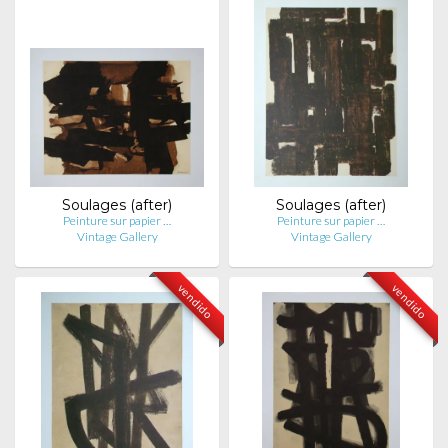
Soulages (after)
Soulages (after)
Peinture sur papier …
Peinture sur papier …
Vintage Gallery
Vintage Gallery
vendido
vendido