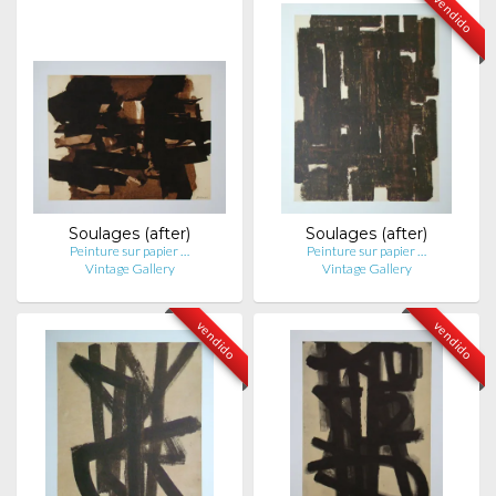
vendido
Soulages (after)
Soulages (after)
Peinture sur papier …
Peinture sur papier …
Vintage Gallery
Vintage Gallery
vendido
vendido