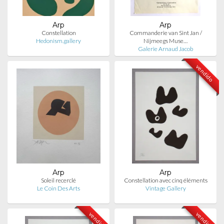
Arp
Arp
Constellation
Commanderie van Sint Jan /
Hedonism.gallery
Nijmeegs Muse…
Galerie Arnaud Jacob
vendido
Arp
Arp
Soleil recerclé
Constellation avec cinq éléments
Le Coin Des Arts
Vintage Gallery
vendido
vendido