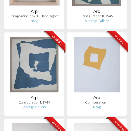
Arp
Arp
Composition, 1960 - Hand-signed
Configuration II, 1949
Ncag
Vintage Gallery
vendido
vendido
Arp
Arp
Configuration I, 1949
Configuration II
Vintage Gallery
Ncag
vendido
vendido