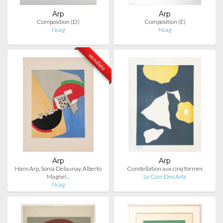
Arp
Arp
Composition (D)
Composition (E)
Ncag
Ncag
vendido
Arp
Arp
Hans Arp, Sonia Delaunay, Alberto
Constellation aux cinq formes
Magnel…
Le Coin Des Arts
Ncag