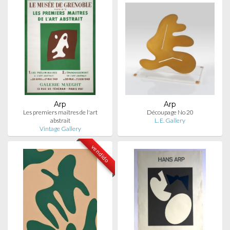
Arp
Arp
Les premiers maîtres de l'art
Découpage No 20
abstrait
L. E. Gallery
Vintage Gallery
vendido