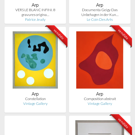
Arp
Arp
VERS LE BLANC INFINI. 8
Documenta Geigy Das
gravures origina…
Unbehagen in der Kun…
Patrice Jeudy
Le Coin Des Arts
vendido
vendido
Arp
Arp
Constellation
Composition abstrait
Vintage Gallery
Vintage Gallery
vendido