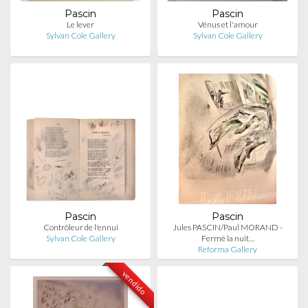
Pascin
Pascin
Le lever
Vénus et l'amour
Sylvan Cole Gallery
Sylvan Cole Gallery
Pascin
Pascin
Contrôleur de l'ennui
Jules PASCIN/Paul MORAND -
Sylvan Cole Gallery
Fermé la nuit…
Reforma Gallery
vendido