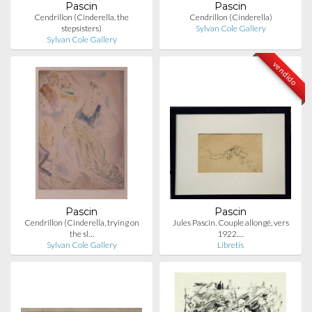
Pascin
Pascin
Cendrillon (Cinderella, the
Cendrillon (Cinderella)
stepsisters)
Sylvan Cole Gallery
Sylvan Cole Gallery
vendido
Pascin
Pascin
Cendrillon (Cinderella, trying on
Jules Pascin. Couple allongé, vers
the sl…
1922.…
Sylvan Cole Gallery
Libretis