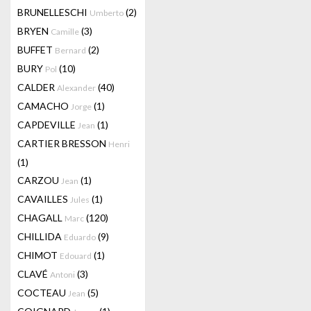
BRUNELLESCHI
(2)
Umberto
BRYEN
(3)
Camille
BUFFET
(2)
Bernard
BURY
(10)
Pol
CALDER
(40)
Alexander
CAMACHO
(1)
Jorge
CAPDEVILLE
(1)
Jean
CARTIER BRESSON
Henri
(1)
CARZOU
(1)
Jean
CAVAILLES
(1)
Jules
CHAGALL
(120)
Marc
CHILLIDA
(9)
Eduardo
CHIMOT
(1)
Edouard
CLAVÉ
(3)
Antoni
COCTEAU
(5)
Jean