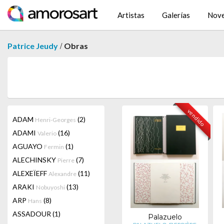
Artistas
Galerías
Nov
/
Patrice Jeudy
Obras
vendido
ADAM
(2)
Henri-Georges
ADAMI
(16)
Valerio
AGUAYO
(1)
Fermin
ALECHINSKY
(7)
Pierre
ALEXEÏEFF
(11)
Alexandre
ARAKI
(13)
Nobuyoshi
ARP
(8)
Hans
ASSADOUR
(1)
Palazuelo