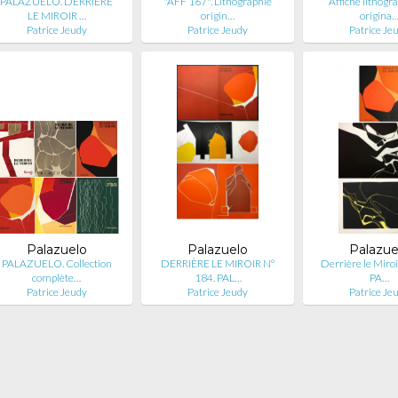
PALAZUELO. DERRIÈRE
"AFF 167". Lithographie
Affiche lithogr
LE MIROIR …
origin…
origina
Patrice Jeudy
Patrice Jeudy
Patrice Je
Palazuelo
Palazuelo
Palazue
PALAZUELO. Collection
DERRIÈRE LE MIROIR N°
Derrière le Miroi
complète…
184. PAL…
PA…
Patrice Jeudy
Patrice Jeudy
Patrice Je