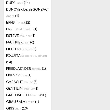
DUFY
(14)
Raoul
DUNOYER DE SEGONZAC
(1)
André
ERNST
(12)
Max
ERRO
(1)
Gudmundur
ESTEVE
(1)
Maurice
FAUTRIER
(6)
Jean
FIEDLER
(5)
François
FOUJITA
Leonard Tsuguharu
(14)
FRIEDLAENDER
(1)
Johnny
FRIESZ
(1)
Othon
GARACHE
(8)
Claude
GENTILINI
(1)
Franco
GIACOMETTI
(20)
Alberto
GRAU SALA
(1)
Emilio
GRIS
(10)
Juan