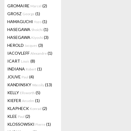
GROMAIRE
(2)
Marcel
GROSZ
(1)
George
HAMAGUCHI
(1)
Yozo
HASEGAWA
(1)
Shoichi
HASEGAWA
(3)
Kiyoshi
HEROLD
(3)
Jacques
IACOVLEFF
(1)
Alexandre
ICART
(8)
Louis
INDIANA
(1)
Robert
JOUVE
(4)
Paul
KANDINSKY
(13)
Wassily
KELLY
(5)
Ellsworth
KIEFER
(1)
Anselm
KLAPHECK
(2)
Konrad
KLEE
(2)
Paul
KLOSSOWSKI
(1)
Pierre