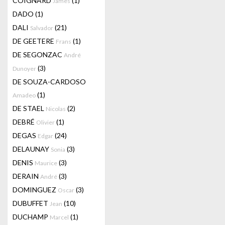
COIGNARD
(1)
James
DADO
(1)
DALI
(21)
Salvador
DE GEETERE
(1)
Frans
DE SEGONZAC
André
(3)
Dunoyer
DE SOUZA-CARDOSO
(1)
Amadeo
DE STAEL
(2)
Nicolas
DEBRÉ
(1)
Olivier
DEGAS
(24)
Edgar
DELAUNAY
(3)
Sonia
DENIS
(3)
Maurice
DERAIN
(3)
André
DOMINGUEZ
(3)
Oscar
DUBUFFET
(10)
Jean
DUCHAMP
(1)
Marcel