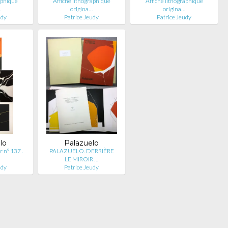
aphique
Affiche lithographique
Affiche lithographique
…
origina…
origina…
udy
Patrice Jeudy
Patrice Jeudy
lo
Palazuelo
r n° 137 .
PALAZUELO. DERRIÈRE
LE MIROIR …
udy
Patrice Jeudy