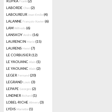
KUPKA
(2)
Frank
LABORDE
(2)
Chas
LABOUREUR
(4)
Jean-Emile
LALANNE
(6)
François-Xavier
LAM
(6)
Wifredo
LANSKOY
(16)
Andre
LAURENCIN
(15)
Marie
LAURENS
(7)
Henri
LE CORBUSIER
(12)
LE YAOUANC
(1)
Alain
LE YAOUANC
(2)
Alain
LEGER
(20)
Fernand
LEGRAND
(3)
Louis
LEPAPE
(2)
Georges
LINDNER
(1)
Richard
LOBEL-RICHE
(3)
Almery
LYDIS
(1)
Mariette