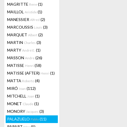
MAGRITTE
(1)
Rene
MAILLOL
(1)
Aristide
MANESSIER
(2)
Alfred
MARCOUSSIS
(3)
Louis
MARQUET
(2)
Albert
MARTIN
(3)
Charles
MARTY
(1)
André E.
MASSON
(26)
Andre
MATISSE
(58)
Henri
MATISSE (AFTER)
(1)
Henri
MATTA
(4)
Roberto
MIRÓ
(112)
Joan
MITCHELL
(1)
Joan
MONET
(1)
Claude
MONORY
(3)
Jacques
PALAZUELO
(11)
Pablo
PAPART
(5)
Max