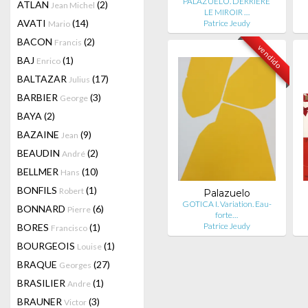
PALAZUELO. DERRIÈRE
ATLAN
(2)
Jean Michel
LE MIROIR …
AVATI
(14)
Patrice Jeudy
Mario
BACON
(2)
Francis
vendido
BAJ
(1)
Enrico
BALTAZAR
(17)
Julius
BARBIER
(3)
George
BAYA
(2)
BAZAINE
(9)
Jean
BEAUDIN
(2)
André
BELLMER
(10)
Hans
BONFILS
(1)
Robert
Palazuelo
GOTICA I. Variation. Eau-
BONNARD
(6)
Pierre
forte…
Patrice Jeudy
BORES
(1)
Francisco
BOURGEOIS
(1)
Louise
BRAQUE
(27)
Georges
BRASILIER
(1)
Andre
BRAUNER
(3)
Victor