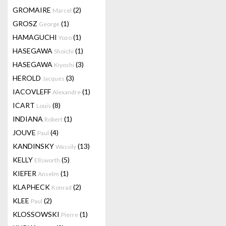
GROMAIRE
(2)
Marcel
GROSZ
(1)
George
HAMAGUCHI
(1)
Yozo
HASEGAWA
(1)
Shoichi
HASEGAWA
(3)
Kiyoshi
HEROLD
(3)
Jacques
IACOVLEFF
(1)
Alexandre
ICART
(8)
Louis
INDIANA
(1)
Robert
JOUVE
(4)
Paul
KANDINSKY
(13)
Wassily
KELLY
(5)
Ellsworth
KIEFER
(1)
Anselm
KLAPHECK
(2)
Konrad
KLEE
(2)
Paul
KLOSSOWSKI
(1)
Pierre