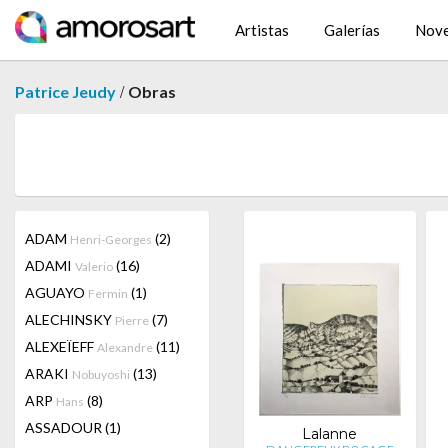
Artistas
Galerías
Nov
/
Patrice Jeudy
Obras
ADAM
(2)
Henri-Georges
ADAMI
(16)
Valerio
AGUAYO
(1)
Fermin
ALECHINSKY
(7)
Pierre
ALEXEÏEFF
(11)
Alexandre
ARAKI
(13)
Nobuyoshi
ARP
(8)
Hans
ASSADOUR
(1)
Lalanne