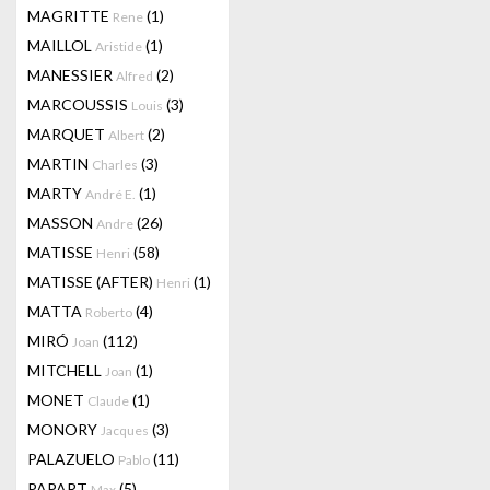
MAGRITTE
(1)
Rene
MAILLOL
(1)
Aristide
MANESSIER
(2)
Alfred
MARCOUSSIS
(3)
Louis
MARQUET
(2)
Albert
MARTIN
(3)
Charles
MARTY
(1)
André E.
MASSON
(26)
Andre
MATISSE
(58)
Henri
MATISSE (AFTER)
(1)
Henri
MATTA
(4)
Roberto
MIRÓ
(112)
Joan
MITCHELL
(1)
Joan
MONET
(1)
Claude
MONORY
(3)
Jacques
PALAZUELO
(11)
Pablo
PAPART
(5)
Max