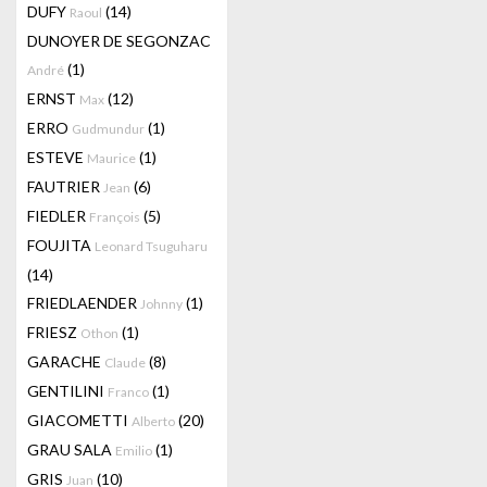
DUFY
(14)
Raoul
DUNOYER DE SEGONZAC
(1)
André
ERNST
(12)
Max
ERRO
(1)
Gudmundur
ESTEVE
(1)
Maurice
FAUTRIER
(6)
Jean
FIEDLER
(5)
François
FOUJITA
Leonard Tsuguharu
(14)
FRIEDLAENDER
(1)
Johnny
FRIESZ
(1)
Othon
GARACHE
(8)
Claude
GENTILINI
(1)
Franco
GIACOMETTI
(20)
Alberto
GRAU SALA
(1)
Emilio
GRIS
(10)
Juan