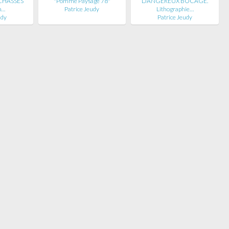
CHASSÉS
"Pomme Paysage 78"
DANGEREUX BOCAGE.
p…
Patrice Jeudy
Lithographie…
udy
Patrice Jeudy