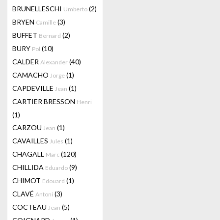
BRUNELLESCHI
(2)
Umberto
BRYEN
(3)
Camille
BUFFET
(2)
Bernard
BURY
(10)
Pol
CALDER
(40)
Alexander
CAMACHO
(1)
Jorge
CAPDEVILLE
(1)
Jean
CARTIER BRESSON
Henri
(1)
CARZOU
(1)
Jean
CAVAILLES
(1)
Jules
CHAGALL
(120)
Marc
CHILLIDA
(9)
Eduardo
CHIMOT
(1)
Edouard
CLAVÉ
(3)
Antoni
COCTEAU
(5)
Jean