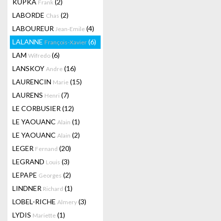
KUPKA
(2)
Frank
LABORDE
(2)
Chas
LABOUREUR
(4)
Jean-Emile
LALANNE
(6)
François-Xavier
LAM
(6)
Wifredo
LANSKOY
(16)
Andre
LAURENCIN
(15)
Marie
LAURENS
(7)
Henri
LE CORBUSIER
(12)
LE YAOUANC
(1)
Alain
LE YAOUANC
(2)
Alain
LEGER
(20)
Fernand
LEGRAND
(3)
Louis
LEPAPE
(2)
Georges
LINDNER
(1)
Richard
LOBEL-RICHE
(3)
Almery
LYDIS
(1)
Mariette