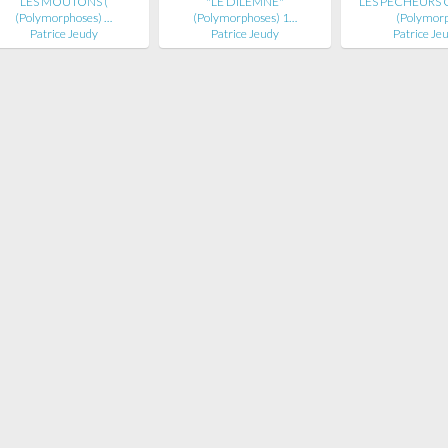
LES MOUTONS (
"LE DILEMNE"
LES PÊCHEURS 
(Polymorphoses) …
(Polymorphoses) 1…
(Polymor
Patrice Jeudy
Patrice Jeudy
Patrice Je