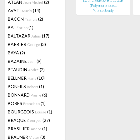
DANGEREUX BOCAGE
ATLAN
(2)
Jean Michel
(Polymorphose…
AVATI
(14)
Patrice Jeudy
Mario
BACON
(2)
Francis
BAJ
(1)
Enrico
BALTAZAR
(17)
Julius
BARBIER
(3)
George
BAYA
(2)
BAZAINE
(9)
Jean
BEAUDIN
(2)
André
BELLMER
(10)
Hans
BONFILS
(1)
Robert
BONNARD
(6)
Pierre
BORES
(1)
Francisco
BOURGEOIS
(1)
Louise
BRAQUE
(27)
Georges
BRASILIER
(1)
Andre
BRAUNER
(3)
Victor