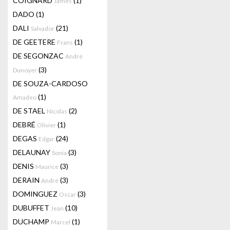
COIGNARD
(1)
James
DADO
(1)
DALI
(21)
Salvador
DE GEETERE
(1)
Frans
DE SEGONZAC
André
(3)
Dunoyer
DE SOUZA-CARDOSO
(1)
Amadeo
DE STAEL
(2)
Nicolas
DEBRÉ
(1)
Olivier
DEGAS
(24)
Edgar
DELAUNAY
(3)
Sonia
DENIS
(3)
Maurice
DERAIN
(3)
André
DOMINGUEZ
(3)
Oscar
DUBUFFET
(10)
Jean
DUCHAMP
(1)
Marcel