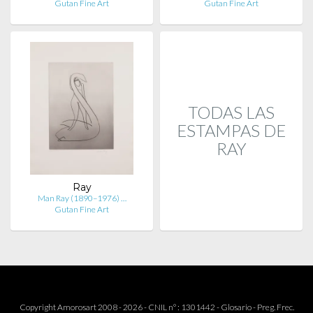
Gutan Fine Art
Gutan Fine Art
TODAS LAS
ESTAMPAS DE
RAY
Ray
Man Ray (1890–1976) …
Gutan Fine Art
Copyright Amorosart 2008 - 2026 - CNIL n° : 1301442 -
Glosario
-
Preg. Frec.