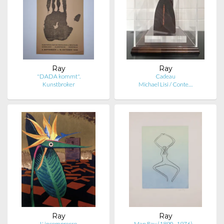
Ray
Ray
"DADA kommt".
Cadeau
Kunstbroker
Michael Lisi / Conte…
Ray
Ray
L' incompresso
Man Ray (1890–1976) …