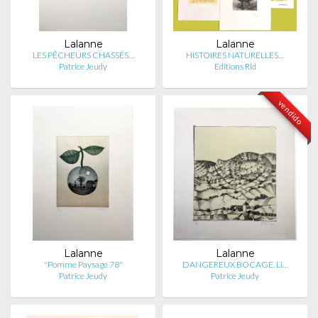
Lalanne
Lalanne
LES PÊCHEURS CHASSÉS…
HISTOIRES NATURELLES…
Patrice Jeudy
Editions Rld
vendido
Lalanne
Lalanne
"Pomme Paysage 78"
DANGEREUX BOCAGE. Li…
Patrice Jeudy
Patrice Jeudy