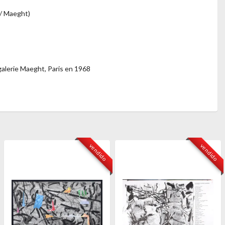
 / Maeght)
 galerie Maeght, Paris en 1968
vendido
vendido