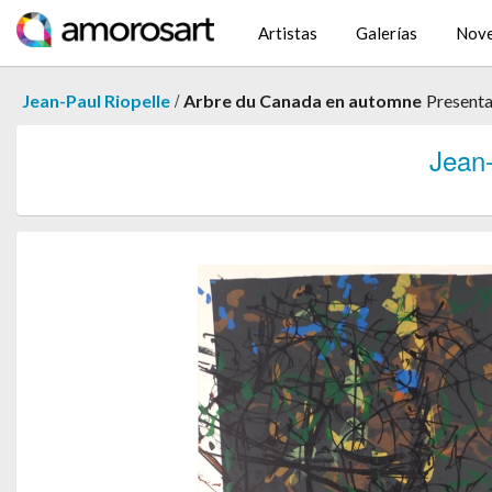
Artistas
Galerías
Nov
/
Jean-Paul Riopelle
Arbre du Canada en automne
Present
Jean