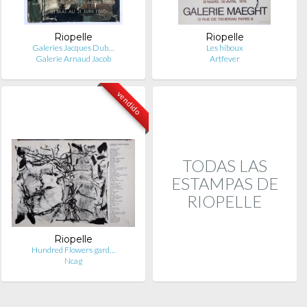
Riopelle
Riopelle
Galeries Jacques Dub…
Les hiboux
Galerie Arnaud Jacob
Artfever
vendido
TODAS LAS
ESTAMPAS DE
RIOPELLE
Riopelle
Hundred Flowers gard…
Ncag