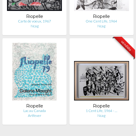
Riopelle
Riopelle
Carte de voeux, 1967
One Cent Life, 1964
Ncag
Ncag
vendido
Riopelle
Riopelle
Lac au Canada
1 Cent Life, 1964 - …
Artfever
Ncag