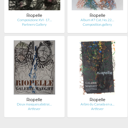
Riopelle
Riopelle
Composizione XVI -17…
Album #7 Cat. No. 22…
Partners Gallery
Composition.gallery
Riopelle
Riopelle
Deux masques abstrai…
Arbre du Canada en a…
Artfever
Artfever