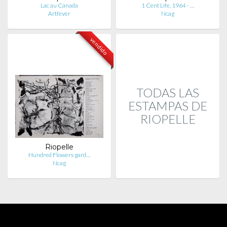
Lac au Canada
1 Cent Life, 1964 - …
Artfever
Ncag
vendido
TODAS LAS
ESTAMPAS DE
RIOPELLE
Riopelle
Hundred Flowers gard…
Ncag