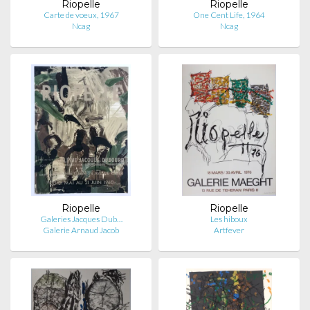
Riopelle
Riopelle
Carte de voeux, 1967
One Cent Life, 1964
Ncag
Ncag
Riopelle
Riopelle
Galeries Jacques Dub…
Les hiboux
Galerie Arnaud Jacob
Artfever