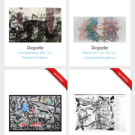
Riopelle
Riopelle
Composizione XVI -17…
Album #7 Cat. No. 22…
Partners Gallery
Composition.gallery
vendido
vendido