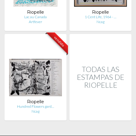
Riopelle
Riopelle
Lac au Canada
1 Cent Life, 1964 - …
Artfever
Ncag
vendido
TODAS LAS
ESTAMPAS DE
RIOPELLE
Riopelle
Hundred Flowers gard…
Ncag