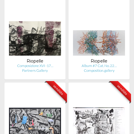
Riopelle
Riopelle
Composizione XVI -17…
Album #7 Cat. No. 22…
Partners Gallery
Composition.gallery
vendido
vendido