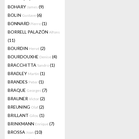
BOHARY
(9)
James
BOLIN
(6)
Gustave
BONNARD
(1)
Pierre
BORRELL PALAZÓN
Alfons
(11)
BOURDIN
(2)
Hervé
BOURDOUXHE
(4)
Denise
BRACCHITTA
(1)
Sandro
BRADLEY
(1)
Martin
BRANDES
(1)
Peter
BRAQUE
(7)
Georges
BRAUNER
(2)
Victor
BREUNING
(2)
Olaf
BRILLANT
(1)
Gilou
BRINKMANN
(7)
Enrique
BROSSA
(10)
Joan