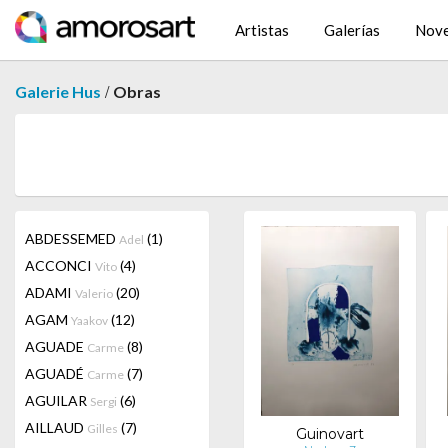
Artistas
Galerías
Nov
/
Galerie Hus
Obras
ABDESSEMED
(1)
Adel
ACCONCI
(4)
Vito
ADAMI
(20)
Valerio
AGAM
(12)
Yaakov
AGUADE
(8)
Carme
AGUADÉ
(7)
Carme
AGUILAR
(6)
Sergi
AILLAUD
(7)
Gilles
Guinovart