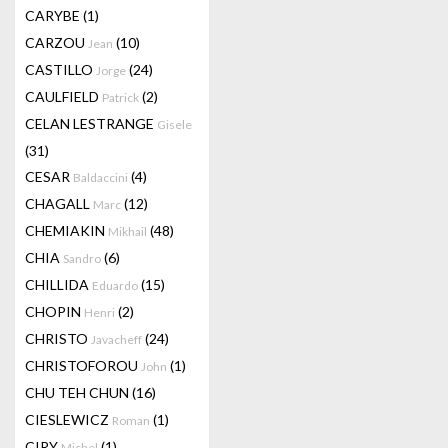
CARYBE
(1)
CARZOU
(10)
Jean
CASTILLO
(24)
Jorge
CAULFIELD
(2)
Patrick
CELAN LESTRANGE
Gisele
(31)
CESAR
(4)
Baldaccini
CHAGALL
(12)
Marc
CHEMIAKIN
(48)
Mikhail
CHIA
(6)
Sandro
CHILLIDA
(15)
Eduardo
CHOPIN
(2)
Henri
CHRISTO
(24)
Javacheff
CHRISTOFOROU
(1)
John
CHU TEH CHUN
(16)
CIESLEWICZ
(1)
Roman
CIRY
(1)
Michel