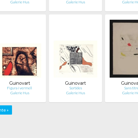
Galerie Hus
Galerie Hus
Galerie H
Guinovart
Guinovart
Guinova
Figura i vermell
Sortides
Sans titr
Galerie Hus
Galerie Hus
Galerie H
nte »