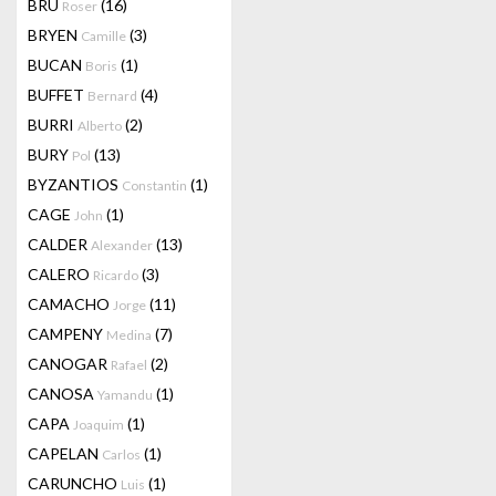
BRU
(16)
Roser
BRYEN
(3)
Camille
BUCAN
(1)
Boris
BUFFET
(4)
Bernard
BURRI
(2)
Alberto
BURY
(13)
Pol
BYZANTIOS
(1)
Constantin
CAGE
(1)
John
CALDER
(13)
Alexander
CALERO
(3)
Ricardo
CAMACHO
(11)
Jorge
CAMPENY
(7)
Medina
CANOGAR
(2)
Rafael
CANOSA
(1)
Yamandu
CAPA
(1)
Joaquim
CAPELAN
(1)
Carlos
CARUNCHO
(1)
Luis