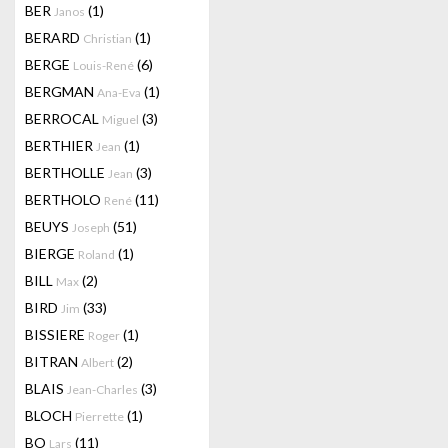
BER
(1)
Janos
BERARD
(1)
Christian
BERGE
(6)
Louis-René
BERGMAN
(1)
Ana-Eva
BERROCAL
(3)
Miguel
BERTHIER
(1)
Jean
BERTHOLLE
(3)
Jean
BERTHOLO
(11)
René
BEUYS
(51)
Joseph
BIERGE
(1)
Roland
BILL
(2)
Max
BIRD
(33)
Jim
BISSIERE
(1)
Roger
BITRAN
(2)
Albert
BLAIS
(3)
Jean-Charles
BLOCH
(1)
Pierrette
BO
(11)
Lars