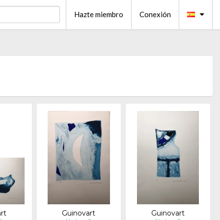
Hazte miembro
Conexión
rt
Guinovart
Guinovart