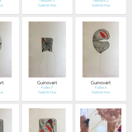
4
Nocturn 3
Nocturn 2
us
Galerie Hus
Galerie Hus
rt
Guinovart
Guinovart
Fulles 7
Fulles 6
us
Galerie Hus
Galerie Hus