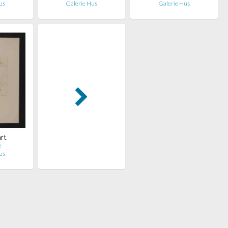
us
Galerie Hus
Galerie Hus
rt
e
us