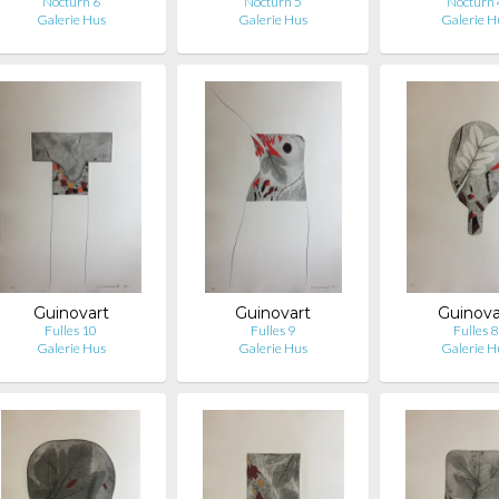
Nocturn 6
Nocturn 5
Nocturn 
Galerie Hus
Galerie Hus
Galerie H
Guinovart
Guinovart
Guinova
Fulles 10
Fulles 9
Fulles 8
Galerie Hus
Galerie Hus
Galerie H