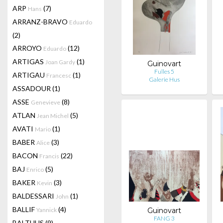
ARP
(7)
Hans
ARRANZ-BRAVO
Eduardo
(2)
ARROYO
(12)
Eduardo
ARTIGAS
(1)
Joan Gardy
Guinovart
Fulles 5
ARTIGAU
(1)
Francesc
Galerie Hus
ASSADOUR
(1)
ASSE
(8)
Genevieve
ATLAN
(5)
Jean Michel
AVATI
(1)
Mario
BABER
(3)
Alice
BACON
(22)
Francis
BAJ
(5)
Enrico
BAKER
(3)
Kevin
BALDESSARI
(1)
John
BALLIF
(4)
Yannick
Guinovart
FANG 3
BALTHUS
(9)