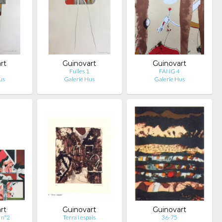
rt
Guinovart
Guinovart
Fulles 1
FANG 4
us
Galerie Hus
Galerie Hus
rt
Guinovart
Guinovart
 n°2
Terra i espais
36-75