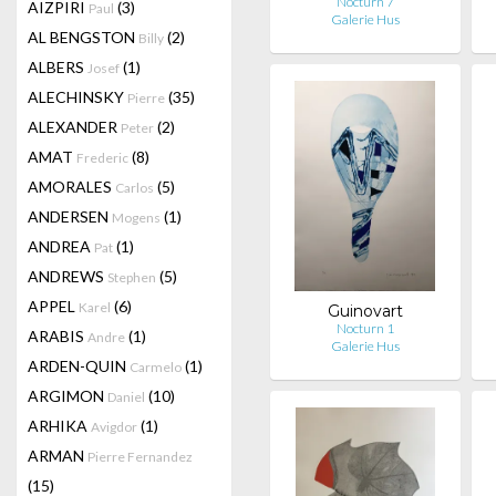
Nocturn 7
AIZPIRI
(3)
Paul
Galerie Hus
AL BENGSTON
(2)
Billy
ALBERS
(1)
Josef
ALECHINSKY
(35)
Pierre
ALEXANDER
(2)
Peter
AMAT
(8)
Frederic
AMORALES
(5)
Carlos
ANDERSEN
(1)
Mogens
ANDREA
(1)
Pat
ANDREWS
(5)
Stephen
APPEL
(6)
Karel
Guinovart
Nocturn 1
ARABIS
(1)
Andre
Galerie Hus
ARDEN-QUIN
(1)
Carmelo
ARGIMON
(10)
Daniel
ARHIKA
(1)
Avigdor
ARMAN
Pierre Fernandez
(15)