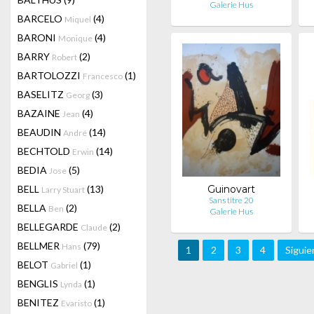
Galerie Hus
BARCELO
(4)
Miquel
BARONI
(4)
Monique
BARRY
(2)
Robert
BARTOLOZZI
(1)
Francesco
BASELITZ
(3)
Georg
BAZAINE
(4)
Jean
BEAUDIN
(14)
André
BECHTOLD
(14)
Erwin
BEDIA
(5)
Jose
BELL
(13)
Guinovart
Larry Stuart
Sans titre 20
BELLA
(2)
Ben
Galerie Hus
BELLEGARDE
(2)
Claude
BELLMER
(79)
Hans
1
2
3
4
Siguie
BELOT
(1)
Gabriel
BENGLIS
(1)
Lynda
BENITEZ
(1)
Evaristo