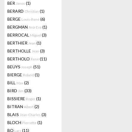
BER
(1)
Janos
BERARD
(1)
Christian
BERGE
(6)
Louis-René
BERGMAN
(1)
Ana-Eva
BERROCAL
(3)
Miguel
BERTHIER
(1)
Jean
BERTHOLLE
(3)
Jean
BERTHOLO
(11)
René
BEUYS
(51)
Joseph
BIERGE
(1)
Roland
BILL
(2)
Max
BIRD
(33)
Jim
BISSIERE
(1)
Roger
BITRAN
(2)
Albert
BLAIS
(3)
Jean-Charles
BLOCH
(1)
Pierrette
BO
(11)
Lars