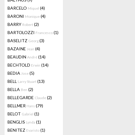
BARCELO
(4)
Miquel
BARONI
(4)
Monique
BARRY
(2)
Robert
BARTOLOZZI
(1)
Francesco
BASELITZ
(3)
Georg
BAZAINE
(4)
Jean
BEAUDIN
(14)
André
BECHTOLD
(14)
Erwin
BEDIA
(5)
Jose
BELL
(13)
Larry Stuart
BELLA
(2)
Ben
BELLEGARDE
(2)
Claude
BELLMER
(79)
Hans
BELOT
(1)
Gabriel
BENGLIS
(1)
Lynda
BENITEZ
(1)
Evaristo