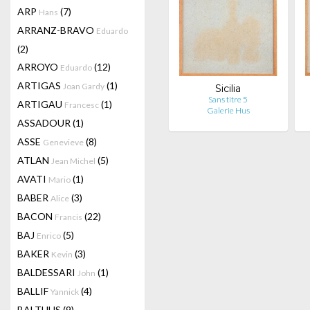
ARP
(7)
Hans
ARRANZ-BRAVO
Eduardo
(2)
ARROYO
(12)
Eduardo
ARTIGAS
(1)
Joan Gardy
Sicilia
Sans titre 5
ARTIGAU
(1)
Francesc
Galerie Hus
ASSADOUR
(1)
ASSE
(8)
Genevieve
ATLAN
(5)
Jean Michel
AVATI
(1)
Mario
BABER
(3)
Alice
BACON
(22)
Francis
BAJ
(5)
Enrico
BAKER
(3)
Kevin
BALDESSARI
(1)
John
BALLIF
(4)
Yannick
BALTHUS
(9)