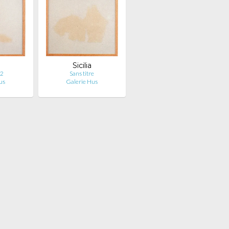
Sicilia
 2
Sans titre
us
Galerie Hus