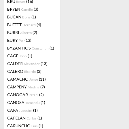
BRU
(16)
Roser
BRYEN
(3)
Camille
BUCAN
(1)
Boris
BUFFET
(4)
Bernard
BURRI
(2)
Alberto
BURY
(13)
Pol
BYZANTIOS
(1)
Constantin
CAGE
(1)
John
CALDER
(13)
Alexander
CALERO
(3)
Ricardo
CAMACHO
(11)
Jorge
CAMPENY
(7)
Medina
CANOGAR
(2)
Rafael
CANOSA
(1)
Yamandu
CAPA
(1)
Joaquim
CAPELAN
(1)
Carlos
CARUNCHO
(1)
Luis