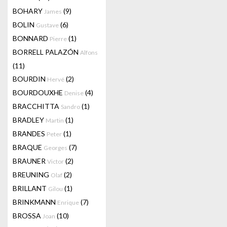
BOHARY
(9)
James
BOLIN
(6)
Gustave
BONNARD
(1)
Pierre
BORRELL PALAZÓN
Alfons
(11)
BOURDIN
(2)
Hervé
BOURDOUXHE
(4)
Denise
BRACCHITTA
(1)
Sandro
BRADLEY
(1)
Martin
BRANDES
(1)
Peter
BRAQUE
(7)
Georges
BRAUNER
(2)
Victor
BREUNING
(2)
Olaf
BRILLANT
(1)
Gilou
BRINKMANN
(7)
Enrique
BROSSA
(10)
Joan