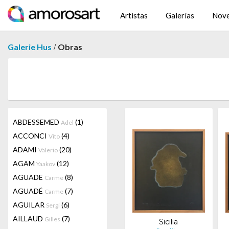
Artistas
Galerías
Nov
/
Galerie Hus
Obras
ABDESSEMED
(1)
Adel
ACCONCI
(4)
Vito
ADAMI
(20)
Valerio
AGAM
(12)
Yaakov
AGUADE
(8)
Carme
AGUADÉ
(7)
Carme
AGUILAR
(6)
Sergi
AILLAUD
(7)
Gilles
Sicilia