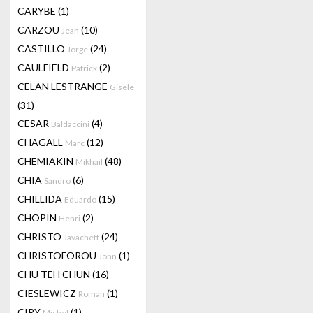
CARYBE
(1)
CARZOU
(10)
Jean
CASTILLO
(24)
Jorge
CAULFIELD
(2)
Patrick
CELAN LESTRANGE
Gisele
(31)
CESAR
(4)
Baldaccini
CHAGALL
(12)
Marc
CHEMIAKIN
(48)
Mikhail
CHIA
(6)
Sandro
CHILLIDA
(15)
Eduardo
CHOPIN
(2)
Henri
CHRISTO
(24)
Javacheff
CHRISTOFOROU
(1)
John
CHU TEH CHUN
(16)
CIESLEWICZ
(1)
Roman
CIRY
(1)
Michel