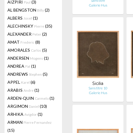
Sans titre
AIZPIRI
(3)
Paul
Galerie Hus
AL BENGSTON
(2)
Billy
ALBERS
(1)
Josef
ALECHINSKY
(35)
Pierre
ALEXANDER
(2)
Peter
AMAT
(8)
Frederic
AMORALES
(5)
Carlos
ANDERSEN
(1)
Mogens
ANDREA
(1)
Pat
ANDREWS
(5)
Stephen
APPEL
(6)
Karel
Sicilia
Sans titre 10
ARABIS
(1)
Andre
Galerie Hus
ARDEN-QUIN
(1)
Carmelo
ARGIMON
(10)
Daniel
ARHIKA
(1)
Avigdor
ARMAN
Pierre Fernandez
(15)